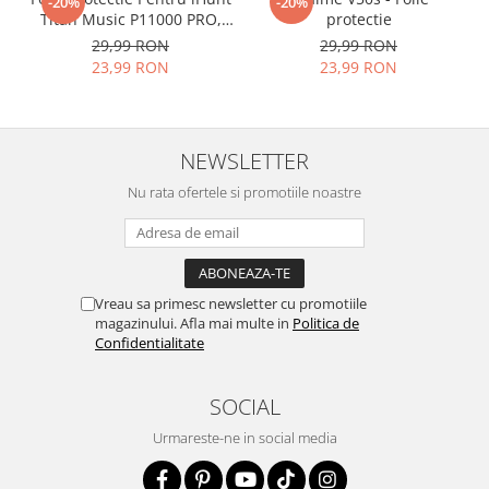
-20%
-20%
Folia avand rezistenta 9H la
Titan Music P11000 PRO,
protectie
VDOO
29,99 RON
29,99 RON
zgarieturi, asigura si un aspect
23,99 RON
23,99 RON
imaculat ecranului pe timp
indelungat
NEWSLETTER
Nu modifica
in nici un fel
Nu rata ofertele si promotiile noastre
functionalitatea normala si
utilizarea confortabila a
telefonului.
FACE ID
si
Senzorii de
Vreau sa primesc newsletter cu promotiile
Amprenta
implementati in
magazinului. Afla mai multe in
Politica de
Confidentialitate
ecran vot functiona in
continuare!
SOCIAL
Folia este decupata
exclusiv
Urmareste-ne in social media
pentru suprafata
plana
a