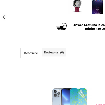
Livrare Gratuita la c
minim 150 Le
Review-uri
(0)
Descriere
FOLIE DE PROTEC
GLASS CU REZIST