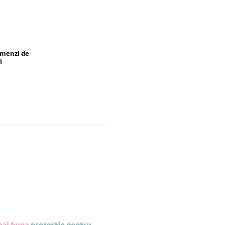
omenzi de
i
TIE NANO
ENTA 9H