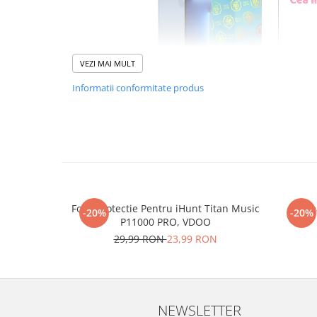
VEZI MAI MULT
Informatii conformitate produs
Foliile noastre sunt
usor 
poti monta
chia
Materialul folosit in produc
Folie Protectie Pentru iHunt Titan Music
Re
este sticla pe care o stim c
-20%
-20%
P11000 PRO, VDOO
Nano Glass
flex
29,99 RON
23,99 RON
Acesta
g
aranteaza
ca
NU
mii de cioburi ascutite s
NEWSLETTER