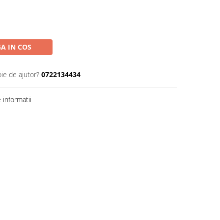
A IN COS
oie de ajutor?
0722134434
informatii