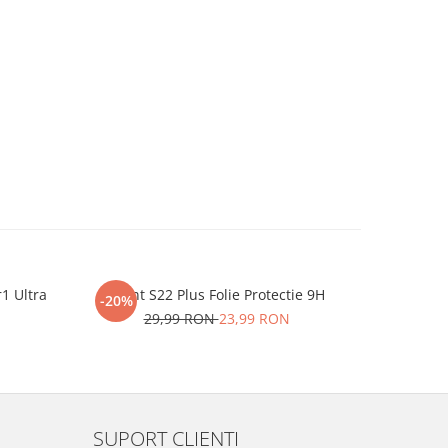
r1 Ultra
iHunt S22 Plus Folie Protectie 9H
One P
-20%
-20%
29,99 RON
23,99 RON
2
SUPORT CLIENTI