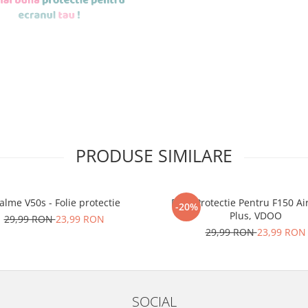
de aplicat
si le
PRODUSE SIMILARE
r tu.
erea foliilor
NU
alme V50s - Folie protectie
Folie Protectie Pentru F150 Ai
u totii, ci este
-20%
Plus, VDOO
29,99 RON
23,99 RON
ibil.
29,99 RON
23,99 RON
 SE SPARGE
in
i periculoase.
SOCIAL