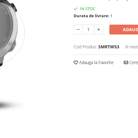
IN STOC
Durata de livrare:
1
ADAUG
Cod Produs:
SMRTW53
Ai nev
Adauga la Favorite
Cere 