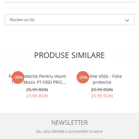
aplicat
si le poti monta
chiar
tu.
Review-uri
(0)
Materialul folosit in
producerea foliilor
NU
este
sticla pe care o stim cu totii, ci
este
Nano Glass
flexibil.
PRODUSE SIMILARE
Acesta
g
aranteaza
ca
NU SE
SPARGE
in mii de cioburi
Folie Protectie Pentru iHunt
ascutite si periculoase.
Realme V50s - Folie
-20%
-20%
Titan Music P11000 PRO,
protectie
VDOO
29,99 RON
29,99 RON
23,99 RON
23,99 RON
Nu numai ca este rezistenta la
zgarieturi si spargere, ci si
NEWSLETTER
INTARESTE
ecranul!
Nu rata ofertele si promotiile noastre
Folia avand rezistenta 9H la