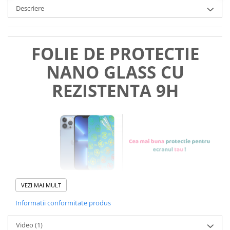
Descriere
FOLIE DE PROTECTIE
NANO GLASS CU
REZISTENTA 9H
VEZI MAI MULT
Informatii conformitate produs
Foliile noastre sunt
usor de
Video
(1)