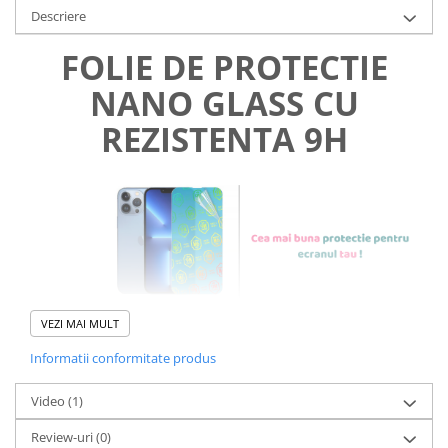
Descriere
FOLIE DE PROTECTIE
NANO GLASS CU
REZISTENTA 9H
VEZI MAI MULT
Informatii conformitate produs
Foliile noastre sunt
usor de
Video
(1)
aplicat
si le poti monta
chiar
Review-uri
(0)