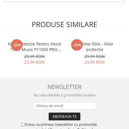
tu.
Materialul folosit in
producerea foliilor
NU
este
PRODUSE SIMILARE
sticla pe care o stim cu totii, ci
este
Nano Glass
flexibil.
Acesta
g
aranteaza
ca
NU SE
Folie Protectie Pentru iHunt
Realme V50s - Folie
-20%
-20%
Titan Music P11000 PRO,
protectie
SPARGE
in mii de cioburi
VDOO
29,99 RON
29,99 RON
ascutite si periculoase.
23,99 RON
23,99 RON
NEWSLETTER
Nu numai ca este rezistenta la
Nu rata ofertele si promotiile noastre
zgarieturi si spargere, ci si
INTARESTE
ecranul!
Folia avand rezistenta 9H la
zgarieturi, asigura si un aspect
Vreau sa primesc newsletter cu promotiile