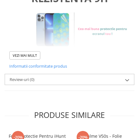
VEZI MAI MULT
Informatii conformitate produs
Foliile noastre sunt
usor de
Review-uri
(0)
aplicat
si le poti monta
chiar
tu.
Materialul folosit in
PRODUSE SIMILARE
producerea foliilor
NU
este
sticla pe care o stim cu totii, ci
este
Nano Glass
flexibil.
Folie Protectie Pentru iHunt
Realme V50s - Folie
-20%
-20%