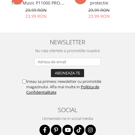
Acesta
g
aranteaza
ca
NU SE
Titan Music P11000 PRO,
protectie
VDOO
29,99 RON
29,99 RON
SPARGE
in mii de cioburi
23,99 RON
23,99 RON
ascutite si periculoase.
NEWSLETTER
Nu numai ca este rezistenta la
Nu rata ofertele si promotiile noastre
zgarieturi si spargere, ci si
INTARESTE
ecranul!
Folia avand rezistenta 9H la
Vreau sa primesc newsletter cu promotiile
zgarieturi, asigura si un aspect
magazinului. Afla mai multe in
Politica de
imaculat ecranului pe timp
Confidentialitate
indelungat
SOCIAL
Urmareste-ne in social media
Nu modifica
in nici un fel