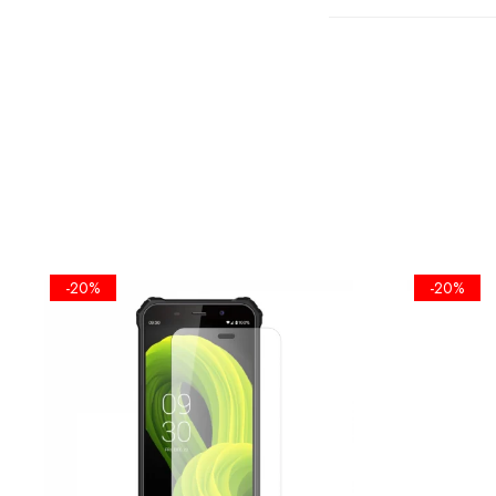
FOLIA EST
ECRANULUI
-20%
-20%
•KIT IN
SERVETEL