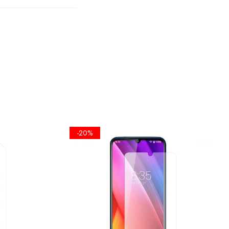
TA
PLANA
A
 SE FOLOSI
-20%
EL UMET,
ICKERE DE