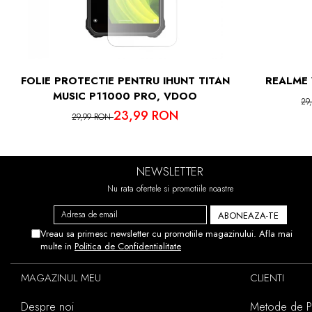
IN CAZUL 
ACEST
FOLIE PROTECTIE PENTRU IHUNT TITAN
REALME 
MUSIC P11000 PRO, VDOO
29
23,99 RON
29,99 RON
NEWSLETTER
Nu rata ofertele si promotiile noastre
Vreau sa primesc newsletter cu promotiile magazinului. Afla mai
multe in
Politica de Confidentialitate
MAGAZINUL MEU
CLIENTI
Despre noi
Metode de Pl