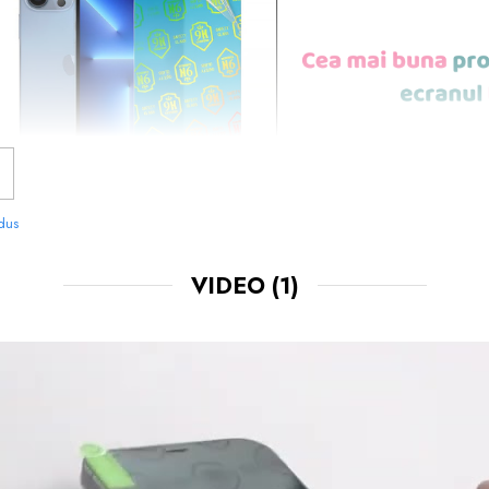
odus
VIDEO
(1)
NOASTRE SUNT
USOR DE APLICAT
SI LE 
CHIAR TU.
 FOLOSIT IN PRODUCEREA FOLIILOR
NU
O STIM CU TOTII, CI ESTE
NANO GLAS