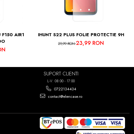
IMA PUTETI
7 ORI!
 F150 AIR1
IHUNT S22 PLUS FOLIE PROTECTIE 9H
OO
23,99 RON
29,99 RON
ON
SUPORT CLIENTI
L-V: 08:00 - 17:00
0722134434
contact@elencase.ro