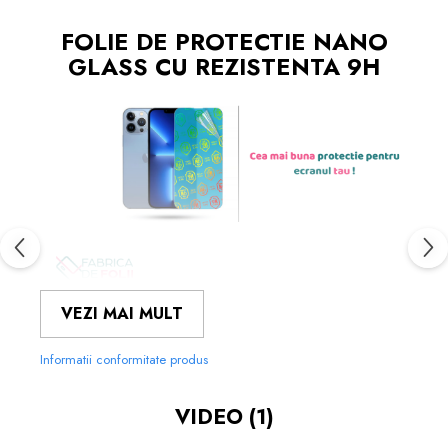
FOLIE DE PROTECTIE NANO
GLASS CU REZISTENTA 9H
FOLIILE NOASTRE SUNT
USOR
VEZI MAI MULT
DE APLICAT
SI LE POTI MONTA
CHIAR TU.
Informatii conformitate produs
MATERIALUL FOLOSIT IN
PRODUCEREA FOLIILOR
NU
ESTE
VIDEO
(1)
STICLA PE CARE O STIM CU