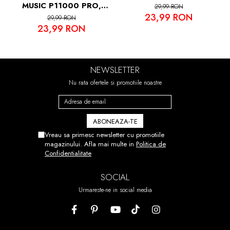
•KIT INSTALARE (LAVETA DE
MUSIC P11000 PRO,
29,99 RON
CURATARE, SERVETEL UMET,
23,99 RON
VDOO
29,99 RON
SERVETEL USCAT, STICKER DUST
23,99 RON
ABSORBER SI STICKERE DE
GHIDARE)
NEWSLETTER
Nu rata ofertele si promotiile noastre
IN CAZUL IN CARE MONTAREA
NU V-A IESIT DIN PRIMA PUTETI
DEZLIPI FOLIA SI SA O
Vreau sa primesc newsletter cu promotiile
REPOZITIONATI.
magazinului. Afla mai multe in
Politica de
Confidentialitate
ACEST PROCES POATE FI
REPETAT DE PANA LA 7 ORI!
SOCIAL
Urmareste-ne in social media