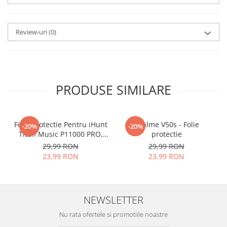
aplicat
si le poti monta
chiar
tu.
Review-uri
(0)
Materialul folosit in
producerea foliilor
NU
este
sticla pe care o stim cu totii, ci
este
Nano Glass
flexibil.
PRODUSE SIMILARE
Acesta
g
aranteaza
ca
NU SE
SPARGE
in mii de cioburi
Folie Protectie Pentru iHunt
ascutite si periculoase.
Realme V50s - Folie
-20%
-20%
Titan Music P11000 PRO,
protectie
VDOO
29,99 RON
29,99 RON
23,99 RON
23,99 RON
Nu numai ca este rezistenta la
zgarieturi si spargere, ci si
NEWSLETTER
INTARESTE
ecranul!
Nu rata ofertele si promotiile noastre
Folia avand rezistenta 9H la