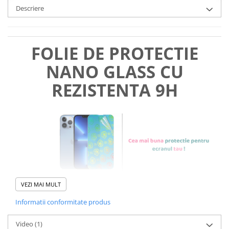
Descriere
FOLIE DE PROTECTIE
NANO GLASS CU
REZISTENTA 9H
VEZI MAI MULT
Informatii conformitate produs
Foliile noastre sunt
usor de
Video
(1)