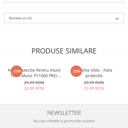
aplicat
si le poti monta
chiar
tu.
Review-uri
(0)
Materialul folosit in
producerea foliilor
NU
este
sticla pe care o stim cu totii, ci
este
Nano Glass
flexibil.
PRODUSE SIMILARE
Acesta
g
aranteaza
ca
NU SE
SPARGE
in mii de cioburi
Folie Protectie Pentru iHunt
ascutite si periculoase.
Realme V50s - Folie
-20%
-20%
Titan Music P11000 PRO,
protectie
VDOO
29,99 RON
29,99 RON
23,99 RON
23,99 RON
Nu numai ca este rezistenta la
zgarieturi si spargere, ci si
NEWSLETTER
INTARESTE
ecranul!
Nu rata ofertele si promotiile noastre
Folia avand rezistenta 9H la