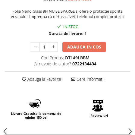
Folia Nano Glass 9H NU SE SPARGE si ofera o protectie sporita
ecranului. Impreuna cu o Husa, aveti telefonul complet protejat
IN STOC
Durata de livrare:
1
ADAUGA IN COS
Cod Produs:
DT149LBBM
Ai nevoie de ajutor?
0722134434
Adauga la Favorite
Cere informatii
Livrare Gratuita la comenzi de
Review-uri
minim 150 Lei