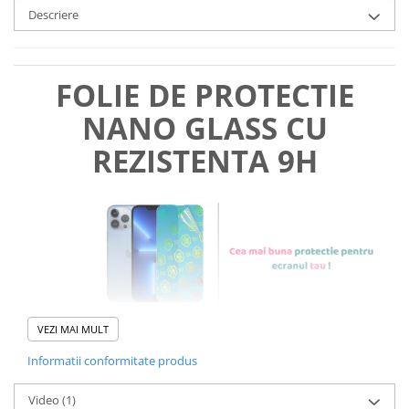
Descriere
FOLIE DE PROTECTIE
NANO GLASS CU
REZISTENTA 9H
VEZI MAI MULT
Informatii conformitate produs
Foliile noastre sunt
usor de
Video
(1)