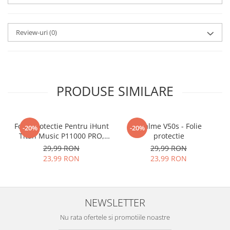
SPARGE
in mii de cioburi
ascutite si periculoase.
Review-uri
(0)
Nu numai ca este rezistenta la
zgarieturi si spargere, ci si
INTARESTE
ecranul!
PRODUSE SIMILARE
Folia avand rezistenta 9H la
zgarieturi, asigura si un aspect
Folie Protectie Pentru iHunt
imaculat ecranului pe timp
Realme V50s - Folie
-20%
-20%
Titan Music P11000 PRO,
protectie
indelungat
VDOO
29,99 RON
29,99 RON
23,99 RON
23,99 RON
Nu modifica
in nici un fel
functionalitatea normala si
utilizarea confortabila a
NEWSLETTER
telefonului.
Nu rata ofertele si promotiile noastre
FACE ID
si
Senzorii de