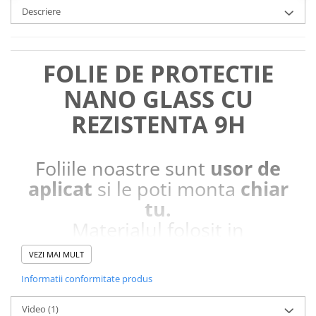
Descriere
FOLIE DE PROTECTIE
NANO GLASS CU
REZISTENTA 9H
Foliile noastre sunt
usor de
aplicat
si le poti monta
chiar
tu.
Materialul folosit in
producerea foliilor
NU
este
VEZI MAI MULT
sticla pe care o stim cu totii, ci
Informatii conformitate produs
este
Nano Glass
flexibil.
Acesta
g
aranteaza
ca
NU SE
Video
(1)