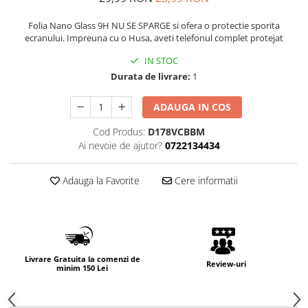
Folia Nano Glass 9H NU SE SPARGE si ofera o protectie sporita
ecranului. Impreuna cu o Husa, aveti telefonul complet protejat
IN STOC
Durata de livrare:
1
ADAUGA IN COS
Cod Produs:
D178VCBBM
Ai nevoie de ajutor?
0722134434
Adauga la Favorite
Cere informatii
Livrare Gratuita la comenzi de
Review-uri
minim 150 Lei