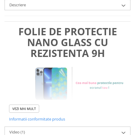
Descriere
FOLIE DE PROTECTIE
NANO GLASS CU
REZISTENTA 9H
VEZI MAI MULT
Informatii conformitate produs
Foliile noastre sunt
usor de
Video
(1)