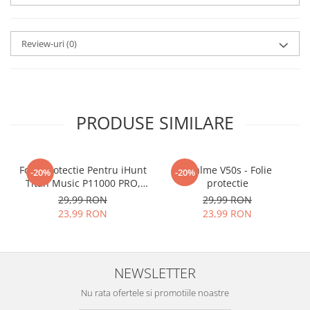
aplicat
si le poti monta
chiar
tu.
Review-uri
(0)
Materialul folosit in
producerea foliilor
NU
este
sticla pe care o stim cu totii, ci
este
Nano Glass
flexibil.
PRODUSE SIMILARE
Acesta
g
aranteaza
ca
NU SE
SPARGE
in mii de cioburi
Folie Protectie Pentru iHunt
ascutite si periculoase.
Realme V50s - Folie
-20%
-20%
Titan Music P11000 PRO,
protectie
VDOO
29,99 RON
29,99 RON
23,99 RON
23,99 RON
Nu numai ca este rezistenta la
zgarieturi si spargere, ci si
NEWSLETTER
INTARESTE
ecranul!
Nu rata ofertele si promotiile noastre
Folia avand rezistenta 9H la