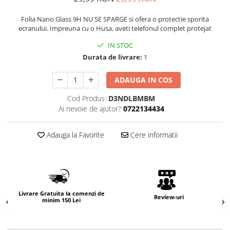
Folia Nano Glass 9H NU SE SPARGE si ofera o protectie sporita
ecranului. Impreuna cu o Husa, aveti telefonul complet protejat
IN STOC
Durata de livrare:
1
ADAUGA IN COS
Cod Produs:
D3NDLBMBM
Ai nevoie de ajutor?
0722134434
Adauga la Favorite
Cere informatii
Livrare Gratuita la comenzi de
Review-uri
minim 150 Lei