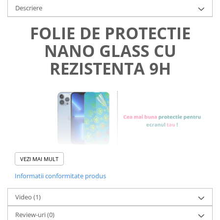
Descriere
FOLIE DE PROTECTIE
NANO GLASS CU
REZISTENTA 9H
VEZI MAI MULT
Informatii conformitate produs
Foliile noastre sunt
usor de
Video
(1)
aplicat
si le poti monta
chiar
Review-uri
(0)