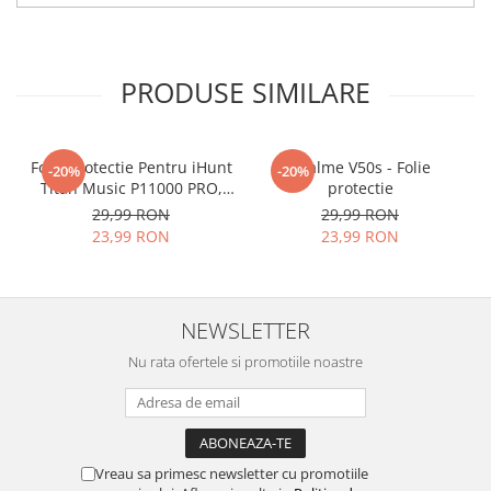
tu.
Materialul folosit in
producerea foliilor
NU
este
PRODUSE SIMILARE
sticla pe care o stim cu totii, ci
este
Nano Glass
flexibil.
Acesta
g
aranteaza
ca
NU SE
Folie Protectie Pentru iHunt
Realme V50s - Folie
-20%
-20%
Titan Music P11000 PRO,
protectie
SPARGE
in mii de cioburi
VDOO
29,99 RON
29,99 RON
ascutite si periculoase.
23,99 RON
23,99 RON
NEWSLETTER
Nu numai ca este rezistenta la
Nu rata ofertele si promotiile noastre
zgarieturi si spargere, ci si
INTARESTE
ecranul!
Folia avand rezistenta 9H la
zgarieturi, asigura si un aspect
Vreau sa primesc newsletter cu promotiile