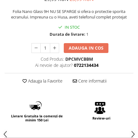
Folia Nano Glass 9H NU SE SPARGE si ofera o protectie sporita
ecranului. Impreuna cu o Husa, aveti telefonul complet protejat
IN STOC
Durata de livrare:
1
ADAUGA IN COS
Cod Produs:
DPCMVCBBM
Ai nevoie de ajutor?
0722134434
Adauga la Favorite
Cere informatii
Livrare Gratuita la comenzi de
Review-uri
minim 150 Lei