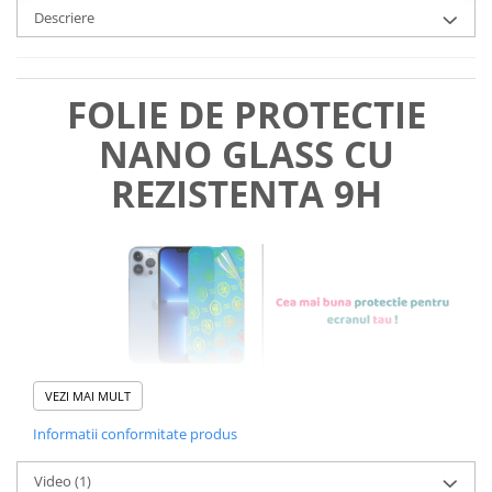
Descriere
FOLIE DE PROTECTIE
NANO GLASS CU
REZISTENTA 9H
VEZI MAI MULT
Informatii conformitate produs
Foliile noastre sunt
usor de
Video
(1)