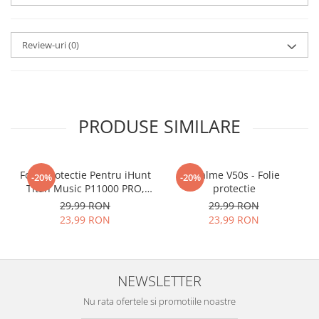
aplicat
si le poti monta
chiar
tu.
Review-uri
(0)
Materialul folosit in
producerea foliilor
NU
este
sticla pe care o stim cu totii, ci
este
Nano Glass
flexibil.
PRODUSE SIMILARE
Acesta
g
aranteaza
ca
NU SE
SPARGE
in mii de cioburi
Folie Protectie Pentru iHunt
ascutite si periculoase.
Realme V50s - Folie
-20%
-20%
Titan Music P11000 PRO,
protectie
VDOO
29,99 RON
29,99 RON
23,99 RON
23,99 RON
Nu numai ca este rezistenta la
zgarieturi si spargere, ci si
NEWSLETTER
INTARESTE
ecranul!
Nu rata ofertele si promotiile noastre
Folia avand rezistenta 9H la