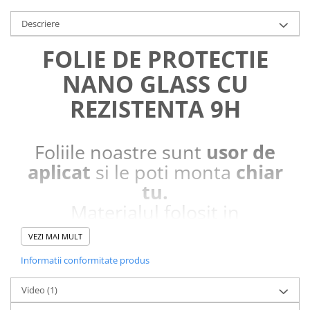
Descriere
FOLIE DE PROTECTIE
NANO GLASS CU
REZISTENTA 9H
Foliile noastre sunt
usor de
aplicat
si le poti monta
chiar
tu.
Materialul folosit in
producerea foliilor
NU
este
VEZI MAI MULT
sticla pe care o stim cu totii, ci
Informatii conformitate produs
este
Nano Glass
flexibil.
Acesta
g
aranteaza
ca
NU SE
Video
(1)