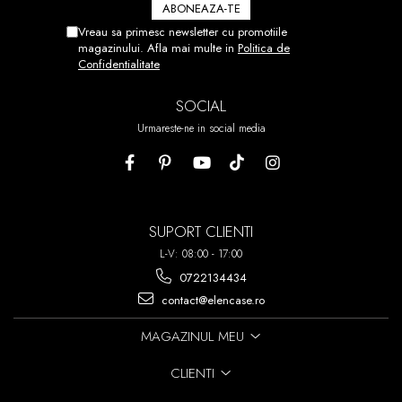
NU V-A IESIT DIN PRIMA PUTETI
DEZLIPI FOLIA SI SA O
Vreau sa primesc newsletter cu promotiile
REPOZITIONATI.
magazinului. Afla mai multe in
Politica de
Confidentialitate
ACEST PROCES POATE FI
REPETAT DE PANA LA 7 ORI!
SOCIAL
Urmareste-ne in social media
SUPORT CLIENTI
L-V: 08:00 - 17:00
0722134434
contact@elencase.ro
MAGAZINUL MEU
CLIENTI