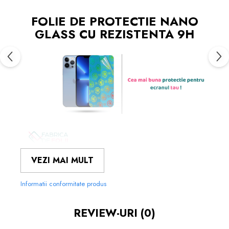
FOLIE DE PROTECTIE NANO
GLASS CU REZISTENTA 9H
FOLIILE NOASTRE SUNT
USOR
VEZI MAI MULT
DE APLICAT
SI LE POTI MONTA
CHIAR TU.
Informatii conformitate produs
MATERIALUL FOLOSIT IN
PRODUCEREA FOLIILOR
NU
ESTE
REVIEW-URI
(0)
STICLA PE CARE O STIM CU