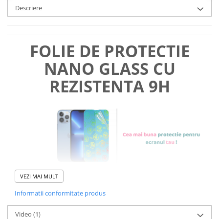
Descriere
FOLIE DE PROTECTIE
NANO GLASS CU
REZISTENTA 9H
VEZI MAI MULT
Informatii conformitate produs
Foliile noastre sunt
usor de
Video
(1)