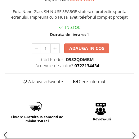
Folia Nano Glass 9H NU SE SPARGE si ofera o protectie sporita
ecranului. Impreuna cu o Husa, aveti telefonul complet protejat
IN STOC
Durata de livrare:
1
ADAUGA IN COS
Cod Produs:
D9S2QDMBM
Ai nevoie de ajutor?
0722134434
Adauga la Favorite
Cere informatii
Livrare Gratuita la comenzi de
Review-uri
minim 150 Lei