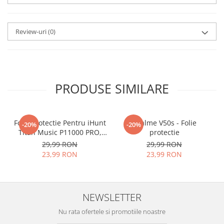
aplicat
si le poti monta
chiar
tu.
Review-uri
(0)
Materialul folosit in
producerea foliilor
NU
este
sticla pe care o stim cu totii, ci
este
Nano Glass
flexibil.
PRODUSE SIMILARE
Acesta
g
aranteaza
ca
NU SE
SPARGE
in mii de cioburi
Folie Protectie Pentru iHunt
ascutite si periculoase.
Realme V50s - Folie
-20%
-20%
Titan Music P11000 PRO,
protectie
VDOO
29,99 RON
29,99 RON
23,99 RON
23,99 RON
Nu numai ca este rezistenta la
zgarieturi si spargere, ci si
NEWSLETTER
INTARESTE
ecranul!
Nu rata ofertele si promotiile noastre
Folia avand rezistenta 9H la