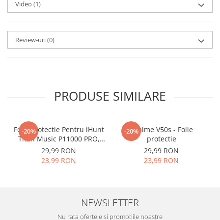
Foliile noastre sunt
usor de
Video
(1)
aplicat
si le poti monta
chiar
tu.
Review-uri
(0)
Materialul folosit in
producerea foliilor
NU
este
sticla pe care o stim cu totii, ci
este
Nano Glass
flexibil.
PRODUSE SIMILARE
Acesta
g
aranteaza
ca
NU SE
SPARGE
in mii de cioburi
Folie Protectie Pentru iHunt
ascutite si periculoase.
Realme V50s - Folie
-20%
-20%
Titan Music P11000 PRO,
protectie
VDOO
29,99 RON
29,99 RON
23,99 RON
23,99 RON
Nu numai ca este rezistenta la
zgarieturi si spargere, ci si
NEWSLETTER
INTARESTE
ecranul!
Nu rata ofertele si promotiile noastre