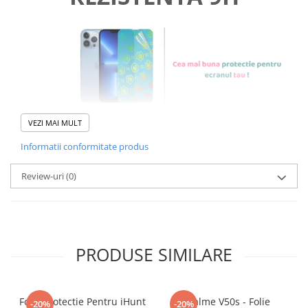
VEZI MAI MULT
Informatii conformitate produs
Foliile noastre sunt
usor de
Review-uri
(0)
aplicat
si le poti monta
chiar
tu.
Materialul folosit in
PRODUSE SIMILARE
producerea foliilor
NU
este
sticla pe care o stim cu totii, ci
este
Nano Glass
flexibil.
Folie Protectie Pentru iHunt
Realme V50s - Folie
-20%
-20%