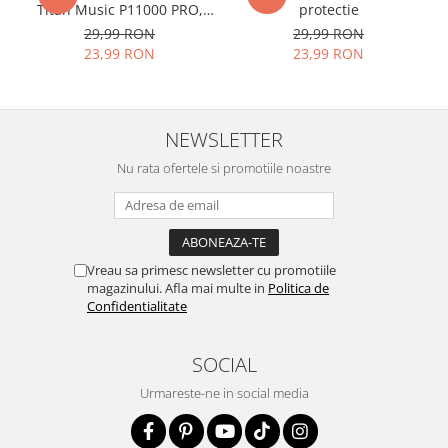
Acesta
g
aranteaza
ca
NU SE
Titan Music P11000 PRO,
protectie
VDOO
29,99 RON
29,99 RON
SPARGE
in mii de cioburi
23,99 RON
23,99 RON
ascutite si periculoase.
NEWSLETTER
Nu numai ca este rezistenta la
Nu rata ofertele si promotiile noastre
zgarieturi si spargere, ci si
INTARESTE
ecranul!
Folia avand rezistenta 9H la
Vreau sa primesc newsletter cu promotiile
zgarieturi, asigura si un aspect
magazinului. Afla mai multe in
Politica de
imaculat ecranului pe timp
Confidentialitate
indelungat
SOCIAL
Urmareste-ne in social media
Nu modifica
in nici un fel