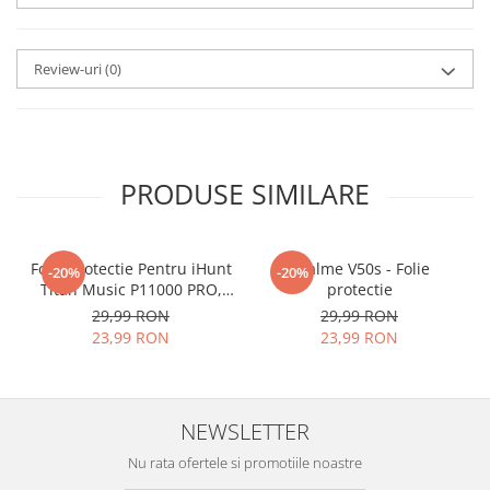
aplicat
si le poti monta
chiar
tu.
Review-uri
(0)
Materialul folosit in
producerea foliilor
NU
este
sticla pe care o stim cu totii, ci
este
Nano Glass
flexibil.
PRODUSE SIMILARE
Acesta
g
aranteaza
ca
NU SE
SPARGE
in mii de cioburi
Folie Protectie Pentru iHunt
ascutite si periculoase.
Realme V50s - Folie
-20%
-20%
Titan Music P11000 PRO,
protectie
VDOO
29,99 RON
29,99 RON
23,99 RON
23,99 RON
Nu numai ca este rezistenta la
zgarieturi si spargere, ci si
NEWSLETTER
INTARESTE
ecranul!
Nu rata ofertele si promotiile noastre
Folia avand rezistenta 9H la