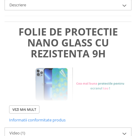
Descriere
FOLIE DE PROTECTIE
NANO GLASS CU
REZISTENTA 9H
VEZI MAI MULT
Informatii conformitate produs
Foliile noastre sunt
usor de
Video
(1)