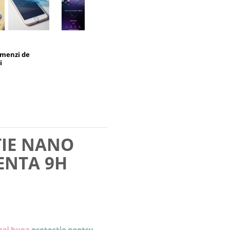
omenzi de
i
TIE NANO
ENTA 9H