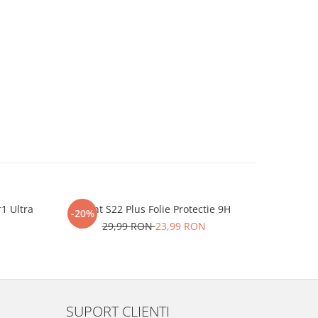
r1 Ultra
iHunt S22 Plus Folie Protectie 9H
One P
-20%
-20%
29,99 RON
23,99 RON
2
SUPORT CLIENTI