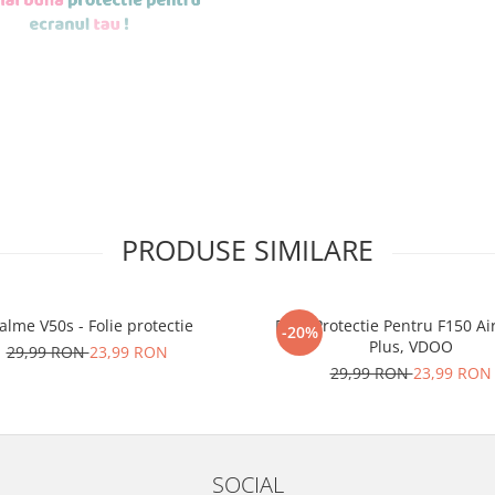
de aplicat
si le
PRODUSE SIMILARE
r tu.
erea foliilor
NU
alme V50s - Folie protectie
Folie Protectie Pentru F150 Ai
u totii, ci este
-20%
Plus, VDOO
29,99 RON
23,99 RON
ibil.
29,99 RON
23,99 RON
 SE SPARGE
in
i periculoase.
SOCIAL