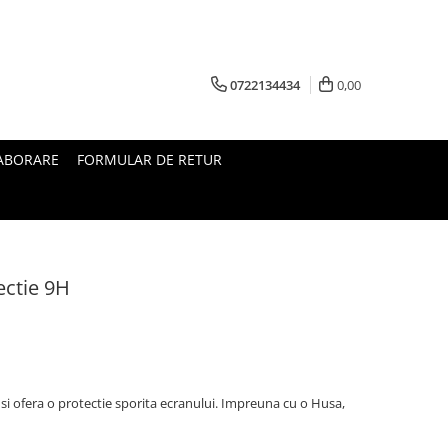
0722134434
0,00
ABORARE
FORMULAR DE RETUR
tectie 9H
i ofera o protectie sporita ecranului. Impreuna cu o Husa,