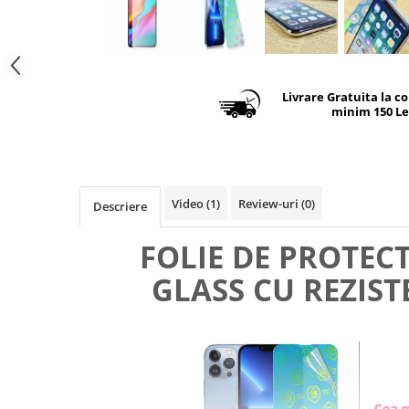
Livrare Gratuita la c
minim 150 Le
Video
(1)
Review-uri
(0)
Descriere
FOLIE DE PROTEC
GLASS CU REZIST