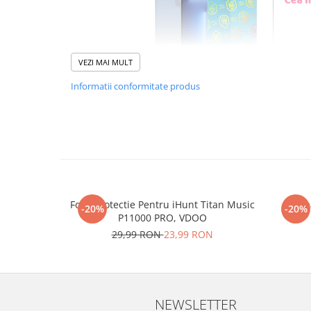
VEZI MAI MULT
Informatii conformitate produs
Foliile noastre sunt
usor 
poti monta
chia
Materialul folosit in produc
Folie Protectie Pentru iHunt Titan Music
Re
este sticla pe care o stim c
-20%
-20%
P11000 PRO, VDOO
Nano Glass
flex
29,99 RON
23,99 RON
Acesta
g
aranteaza
ca
NU
mii de cioburi ascutite s
NEWSLETTER