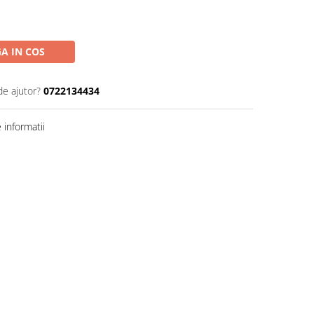
A IN COS
de ajutor?
0722134434
informatii