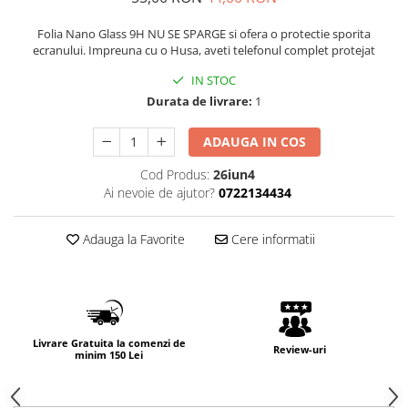
Folia Nano Glass 9H NU SE SPARGE si ofera o protectie sporita
ecranului. Impreuna cu o Husa, aveti telefonul complet protejat
IN STOC
Durata de livrare:
1
ADAUGA IN COS
Cod Produs:
26iun4
Ai nevoie de ajutor?
0722134434
Adauga la Favorite
Cere informatii
Livrare Gratuita la comenzi de
Review-uri
minim 150 Lei