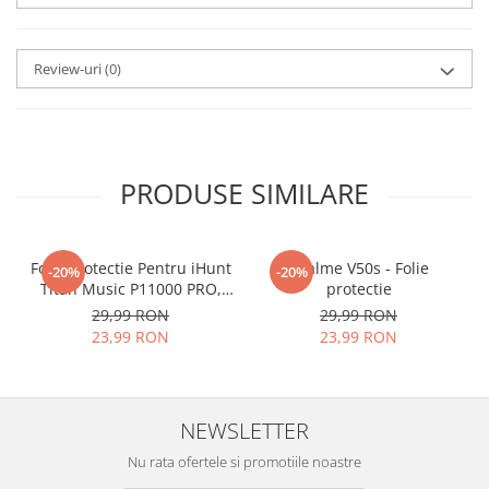
SPARGE
in mii de cioburi
ascutite si periculoase.
Review-uri
(0)
Nu numai ca este rezistenta la
zgarieturi si spargere, ci si
INTARESTE
ecranul!
PRODUSE SIMILARE
Folia avand rezistenta 9H la
zgarieturi, asigura si un aspect
Folie Protectie Pentru iHunt
imaculat ecranului pe timp
Realme V50s - Folie
-20%
-20%
Titan Music P11000 PRO,
protectie
indelungat
VDOO
29,99 RON
29,99 RON
23,99 RON
23,99 RON
Nu modifica
in nici un fel
functionalitatea normala si
utilizarea confortabila a
NEWSLETTER
telefonului.
Nu rata ofertele si promotiile noastre
FACE ID
si
Senzorii de