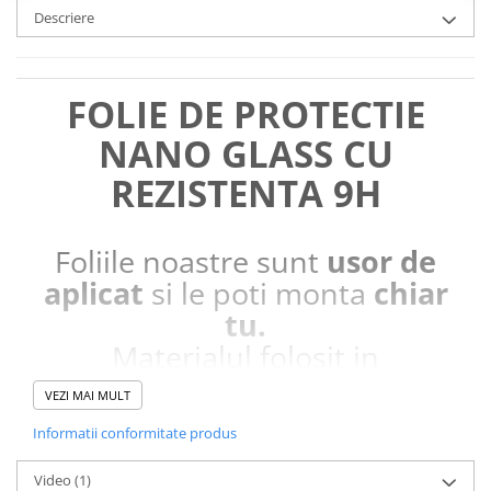
Descriere
FOLIE DE PROTECTIE
NANO GLASS CU
REZISTENTA 9H
Foliile noastre sunt
usor de
aplicat
si le poti monta
chiar
tu.
Materialul folosit in
producerea foliilor
NU
este
VEZI MAI MULT
sticla pe care o stim cu totii, ci
Informatii conformitate produs
este
Nano Glass
flexibil.
Acesta
g
aranteaza
ca
NU SE
Video
(1)