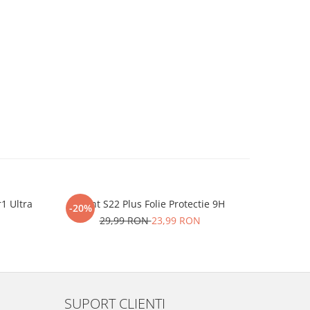
r1 Ultra
iHunt S22 Plus Folie Protectie 9H
One P
-20%
-20%
29,99 RON
23,99 RON
2
SUPORT CLIENTI