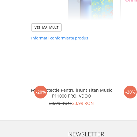
VEZI MAI MULT
Informatii conformitate produs
Foliile noastre sunt
usor 
poti monta
chia
Materialul folosit in produc
Folie Protectie Pentru iHunt Titan Music
Re
este sticla pe care o stim c
-20%
-20%
P11000 PRO, VDOO
Nano Glass
flex
29,99 RON
23,99 RON
Acesta
g
aranteaza
ca
NU
mii de cioburi ascutite s
NEWSLETTER