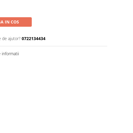
A IN COS
e de ajutor?
0722134434
informatii