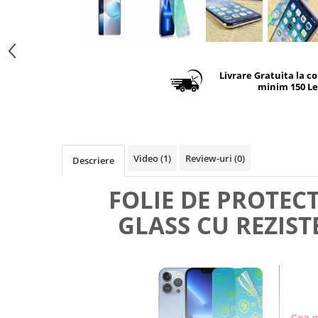
Livrare Gratuita la c
minim 150 Le
Video
(1)
Review-uri
(0)
Descriere
FOLIE DE PROTEC
GLASS CU REZIST