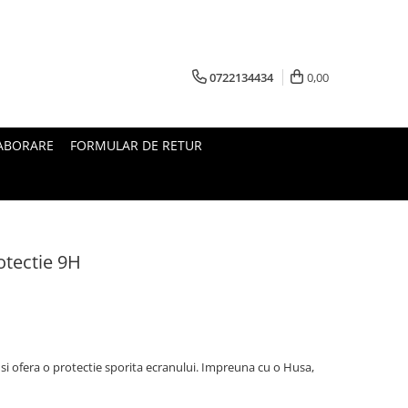
0722134434
0,00
ABORARE
FORMULAR DE RETUR
rotectie 9H
i ofera o protectie sporita ecranului. Impreuna cu o Husa,