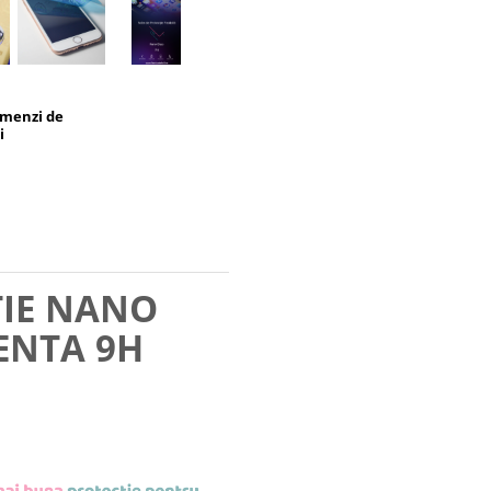
omenzi de
i
TIE NANO
ENTA 9H