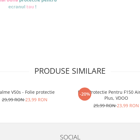
de aplicat
si le
PRODUSE SIMILARE
r tu.
erea foliilor
NU
alme V50s - Folie protectie
Folie Protectie Pentru F150 Ai
u totii, ci este
-20%
Plus, VDOO
29,99 RON
23,99 RON
ibil.
29,99 RON
23,99 RON
 SE SPARGE
in
i periculoase.
SOCIAL