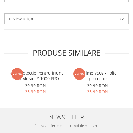
aplicat
si le poti monta
chiar
tu.
Review-uri
(0)
Materialul folosit in
producerea foliilor
NU
este
sticla pe care o stim cu totii, ci
este
Nano Glass
flexibil.
PRODUSE SIMILARE
Acesta
g
aranteaza
ca
NU SE
SPARGE
in mii de cioburi
Folie Protectie Pentru iHunt
ascutite si periculoase.
Realme V50s - Folie
-20%
-20%
Titan Music P11000 PRO,
protectie
VDOO
29,99 RON
29,99 RON
23,99 RON
23,99 RON
Nu numai ca este rezistenta la
zgarieturi si spargere, ci si
NEWSLETTER
INTARESTE
ecranul!
Nu rata ofertele si promotiile noastre
Folia avand rezistenta 9H la