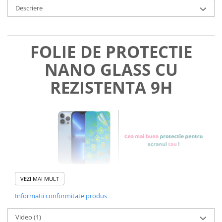
Descriere
FOLIE DE PROTECTIE
NANO GLASS CU
REZISTENTA 9H
VEZI MAI MULT
Informatii conformitate produs
Foliile noastre sunt
usor de
Video
(1)