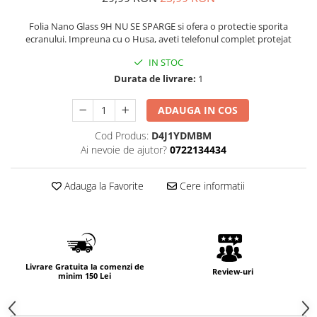
Folia Nano Glass 9H NU SE SPARGE si ofera o protectie sporita
ecranului. Impreuna cu o Husa, aveti telefonul complet protejat
IN STOC
Durata de livrare:
1
ADAUGA IN COS
Cod Produs:
D4J1YDMBM
Ai nevoie de ajutor?
0722134434
Adauga la Favorite
Cere informatii
Livrare Gratuita la comenzi de
Review-uri
minim 150 Lei