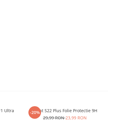
r1 Ultra
iHunt S22 Plus Folie Protectie 9H
One P
-20%
-20%
29,99 RON
23,99 RON
2