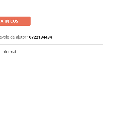
A IN COS
nevoie de ajutor?
0722134434
informatii