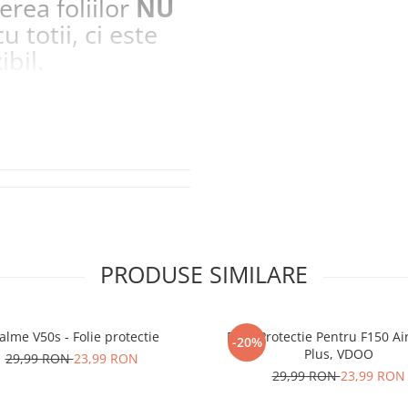
erea foliilor
NU
u totii, ci este
ibil.
 SE SPARGE
in
i periculoase.
la zgarieturi si
STE
ecranul!
la zgarieturi,
at ecranului pe
at
PRODUSE SIMILARE
unctionalitatea
nfortabila a
alme V50s - Folie protectie
Folie Protectie Pentru F150 Ai
-20%
Plus, VDOO
29,99 RON
23,99 RON
29,99 RON
23,99 RON
e Amprenta