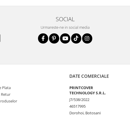
t functiona in
SOCIAL
lusiv
pentru
Urmareste-ne in social media
lui ceea ce ii
e folosi
orice
aceasta.
ne:
no Glass 9H
ratare, Servetel
DATE COMERCIALE
ticker Dust
 Plata
PRINTCOVER
de Ghidare)
TECHNOLOGY S.R.L.
e Retur
J7/538/2022
Produselor
46517995
Dorohoi, Botosani
u v-a iesit din
lia si sa o