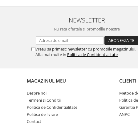
implementati in ecran vo
continuare!
NEWSLETTER
Folia este decupata
exc
Nu rata ofertele si promotiile noastre
suprafata
plana
a ecranu
ofera posibilitatea de a s
Vreau sa primesc newsletter cu promotiile magazinului.
husa
impreuna cu 
Afla mai multe in
Politica de Confidentialitate
Pachetul conti
•Folia de Protectie Na
•Kit Instalare (Laveta de Cu
MAGAZINUL MEU
CLIENTI
Umet, Servetel Uscat, S
Despre noi
Metode de
Absorber si Stickere 
Termeni si Conditii
Politica d
Politica de Confidentialitate
Garantia 
Politica de livrare
ANPC
In cazul in care montarea n
Contact
prima puteti dezlipi fo