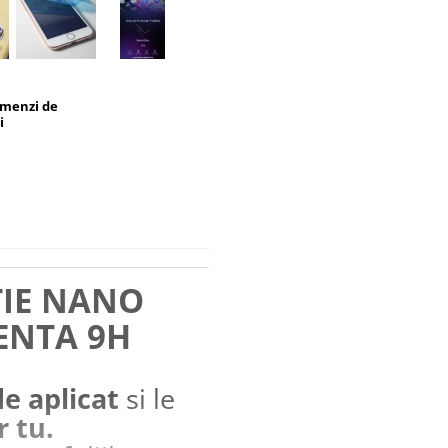
omenzi de
i
TIE NANO
ENTA 9H
de aplicat
si le
r tu.