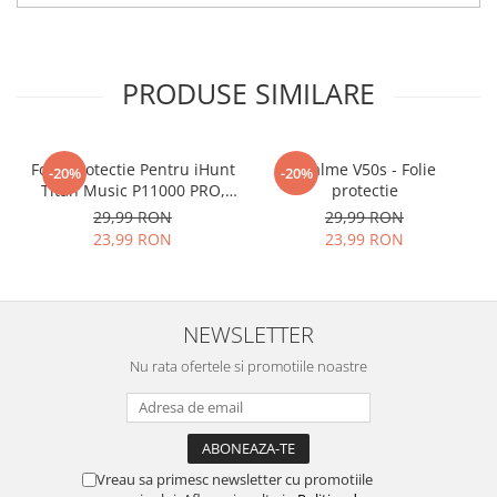
ascutite si periculoase.
Nu numai ca este rezistenta la
PRODUSE SIMILARE
zgarieturi si spargere, ci si
INTARESTE
ecranul!
Folia avand rezistenta 9H la
Folie Protectie Pentru iHunt
Realme V50s - Folie
-20%
-20%
Titan Music P11000 PRO,
protectie
zgarieturi, asigura si un aspect
VDOO
29,99 RON
29,99 RON
imaculat ecranului pe timp
23,99 RON
23,99 RON
indelungat
Nu modifica
in nici un fel
NEWSLETTER
functionalitatea normala si
Nu rata ofertele si promotiile noastre
utilizarea confortabila a
telefonului.
FACE ID
si
Senzorii de
Amprenta
implementati in
Vreau sa primesc newsletter cu promotiile