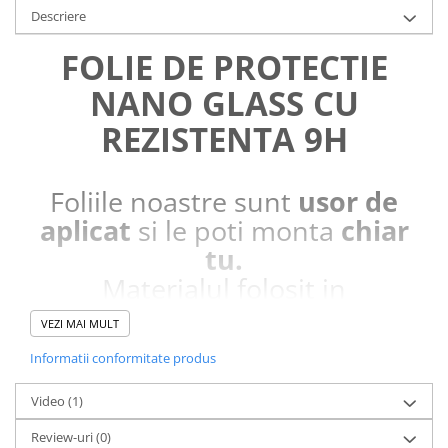
Descriere
FOLIE DE PROTECTIE
NANO GLASS CU
REZISTENTA 9H
Foliile noastre sunt
usor de
aplicat
si le poti monta
chiar
tu.
Materialul folosit in
producerea foliilor
NU
este
VEZI MAI MULT
sticla pe care o stim cu totii, ci
Informatii conformitate produs
este
Nano Glass
flexibil.
Acesta
g
aranteaza
ca
NU SE
Video
(1)
SPARGE
in mii de cioburi
Review-uri
(0)