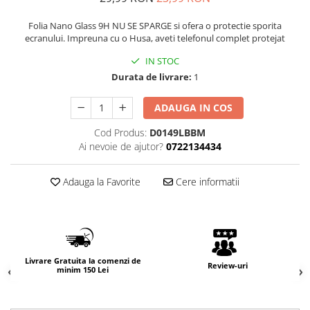
Folia Nano Glass 9H NU SE SPARGE si ofera o protectie sporita
ecranului. Impreuna cu o Husa, aveti telefonul complet protejat
IN STOC
Durata de livrare:
1
ADAUGA IN COS
Cod Produs:
D0149LBBM
Ai nevoie de ajutor?
0722134434
Adauga la Favorite
Cere informatii
Livrare Gratuita la comenzi de
Review-uri
minim 150 Lei