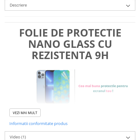
Descriere
FOLIE DE PROTECTIE
NANO GLASS CU
REZISTENTA 9H
VEZI MAI MULT
Informatii conformitate produs
Foliile noastre sunt
usor de
Video
(1)