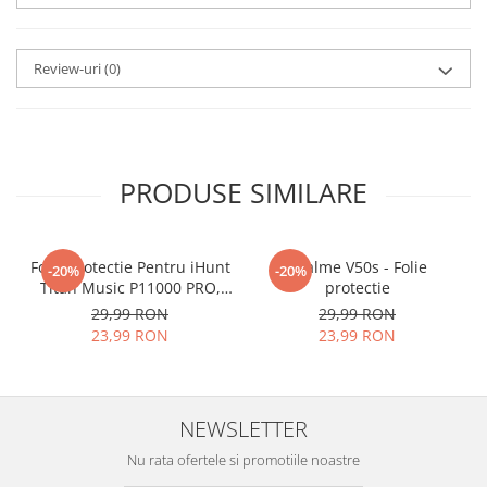
aplicat
si le poti monta
chiar
tu.
Review-uri
(0)
Materialul folosit in
producerea foliilor
NU
este
sticla pe care o stim cu totii, ci
este
Nano Glass
flexibil.
PRODUSE SIMILARE
Acesta
g
aranteaza
ca
NU SE
SPARGE
in mii de cioburi
Folie Protectie Pentru iHunt
ascutite si periculoase.
Realme V50s - Folie
-20%
-20%
Titan Music P11000 PRO,
protectie
VDOO
29,99 RON
29,99 RON
23,99 RON
23,99 RON
Nu numai ca este rezistenta la
zgarieturi si spargere, ci si
NEWSLETTER
INTARESTE
ecranul!
Nu rata ofertele si promotiile noastre
Folia avand rezistenta 9H la