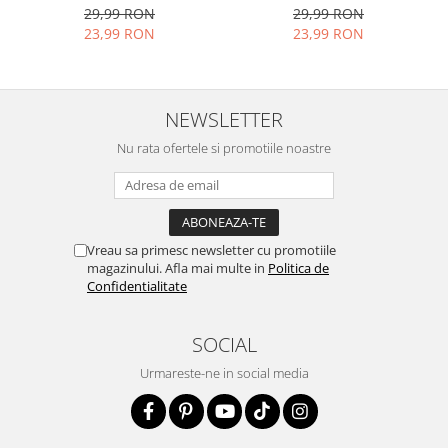
SPARGE
in mii de cioburi
VDOO
29,99 RON
29,99 RON
ascutite si periculoase.
23,99 RON
23,99 RON
NEWSLETTER
Nu numai ca este rezistenta la
Nu rata ofertele si promotiile noastre
zgarieturi si spargere, ci si
INTARESTE
ecranul!
Folia avand rezistenta 9H la
zgarieturi, asigura si un aspect
Vreau sa primesc newsletter cu promotiile
magazinului. Afla mai multe in
Politica de
imaculat ecranului pe timp
Confidentialitate
indelungat
SOCIAL
Urmareste-ne in social media
Nu modifica
in nici un fel
functionalitatea normala si