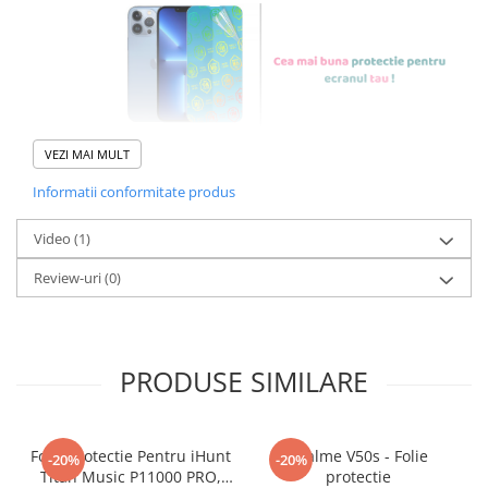
VEZI MAI MULT
Informatii conformitate produs
Foliile noastre sunt
usor de
Video
(1)
aplicat
si le poti monta
chiar
Review-uri
(0)
tu.
Materialul folosit in
producerea foliilor
NU
este
PRODUSE SIMILARE
sticla pe care o stim cu totii, ci
este
Nano Glass
flexibil.
Acesta
g
aranteaza
ca
NU SE
Folie Protectie Pentru iHunt
Realme V50s - Folie
-20%
-20%
Titan Music P11000 PRO,
protectie