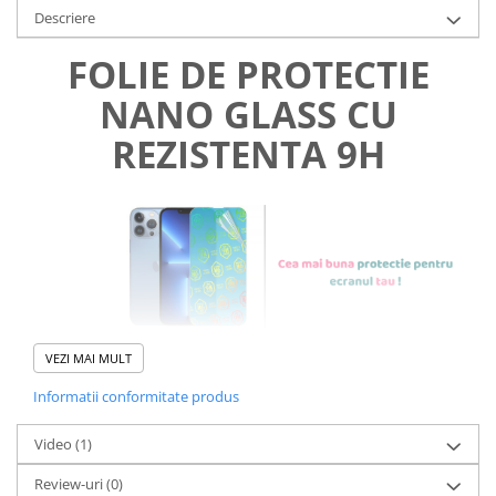
Descriere
FOLIE DE PROTECTIE
NANO GLASS CU
REZISTENTA 9H
VEZI MAI MULT
Informatii conformitate produs
Foliile noastre sunt
usor de
Video
(1)
aplicat
si le poti monta
chiar
Review-uri
(0)