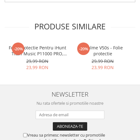
tu.
Materialul folosit in
producerea foliilor
NU
este
PRODUSE SIMILARE
sticla pe care o stim cu totii, ci
este
Nano Glass
flexibil.
Acesta
g
aranteaza
ca
NU SE
Folie Protectie Pentru iHunt
Realme V50s - Folie
-20%
-20%
Titan Music P11000 PRO,
protectie
SPARGE
in mii de cioburi
VDOO
29,99 RON
29,99 RON
ascutite si periculoase.
23,99 RON
23,99 RON
NEWSLETTER
Nu numai ca este rezistenta la
Nu rata ofertele si promotiile noastre
zgarieturi si spargere, ci si
INTARESTE
ecranul!
Folia avand rezistenta 9H la
zgarieturi, asigura si un aspect
Vreau sa primesc newsletter cu promotiile