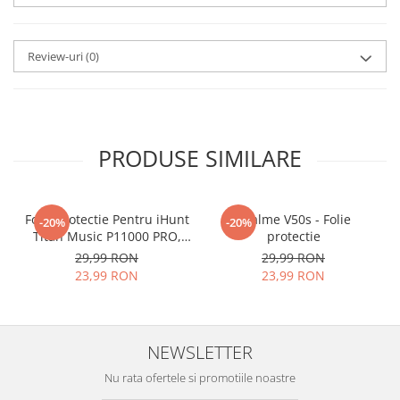
aplicat
si le poti monta
chiar
tu.
Review-uri
(0)
Materialul folosit in
producerea foliilor
NU
este
sticla pe care o stim cu totii, ci
este
Nano Glass
flexibil.
PRODUSE SIMILARE
Acesta
g
aranteaza
ca
NU SE
SPARGE
in mii de cioburi
Folie Protectie Pentru iHunt
ascutite si periculoase.
Realme V50s - Folie
-20%
-20%
Titan Music P11000 PRO,
protectie
VDOO
29,99 RON
29,99 RON
23,99 RON
23,99 RON
Nu numai ca este rezistenta la
zgarieturi si spargere, ci si
NEWSLETTER
INTARESTE
ecranul!
Nu rata ofertele si promotiile noastre
Folia avand rezistenta 9H la