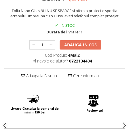
Folia Nano Glass 9H NU SE SPARGE si ofera o protectie sporita
ecranului. Impreuna cu o Husa, aveti telefonul complet protejat
IN STOC
Durata de livrare:
1
ADAUGA IN COS
Cod Produs:
4Mai2
Ai nevoie de ajutor?
0722134434
Adauga la Favorite
Cere informatii
Livrare Gratuita la comenzi de
Review-uri
minim 150 Lei