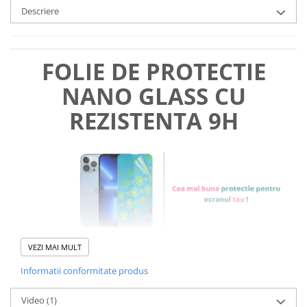
Descriere
FOLIE DE PROTECTIE
NANO GLASS CU
REZISTENTA 9H
VEZI MAI MULT
Informatii conformitate produs
Foliile noastre sunt
usor de
Video
(1)