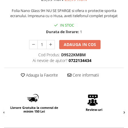
Folia Nano Glass 9H NU SE SPARGE si ofera o protectie sporita
ecranului. Impreuna cu o Husa, aveti telefonul complet protejat
IN STOC
Durata de livrare:
1
ADAUGA IN COS
Cod Produs:
D9522KMBM
Ai nevoie de ajutor?
0722134434
Adauga la Favorite
Cere informatii
Livrare Gratuita la comenzi de
Review-uri
minim 150 Lei