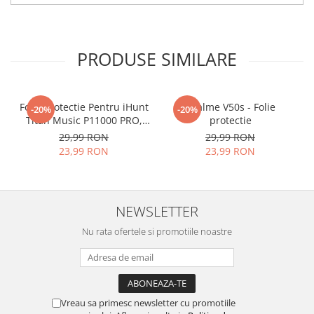
tu.
Materialul folosit in
producerea foliilor
NU
este
PRODUSE SIMILARE
sticla pe care o stim cu totii, ci
este
Nano Glass
flexibil.
Acesta
g
aranteaza
ca
NU SE
Folie Protectie Pentru iHunt
Realme V50s - Folie
-20%
-20%
Titan Music P11000 PRO,
protectie
SPARGE
in mii de cioburi
VDOO
29,99 RON
29,99 RON
ascutite si periculoase.
23,99 RON
23,99 RON
NEWSLETTER
Nu numai ca este rezistenta la
Nu rata ofertele si promotiile noastre
zgarieturi si spargere, ci si
INTARESTE
ecranul!
Folia avand rezistenta 9H la
zgarieturi, asigura si un aspect
Vreau sa primesc newsletter cu promotiile