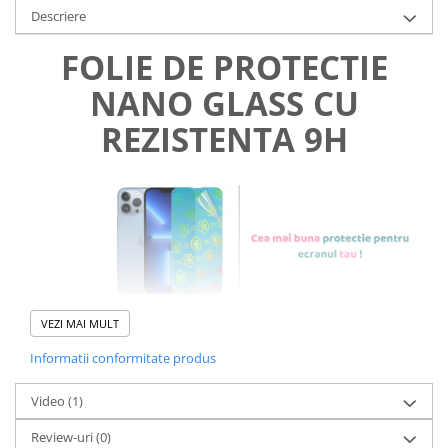
Descriere
FOLIE DE PROTECTIE
NANO GLASS CU
REZISTENTA 9H
VEZI MAI MULT
Informatii conformitate produs
Foliile noastre sunt
usor de
Video
(1)
aplicat
si le poti monta
chiar
Review-uri
(0)