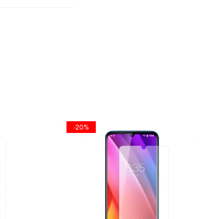
TA
PLANA
A
 SE FOLOSI
-20%
EL UMET,
ICKERE DE