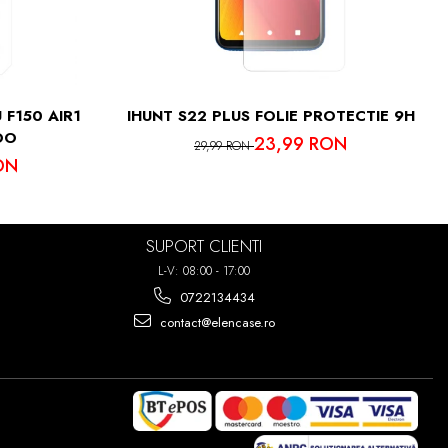
IMA PUTETI
7 ORI!
 F150 AIR1
IHUNT S22 PLUS FOLIE PROTECTIE 9H
OO
23,99 RON
29,99 RON
ON
SUPORT CLIENTI
L-V: 08:00 - 17:00
0722134434
contact@elencase.ro