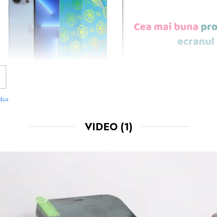
odus
VIDEO
(1)
NOASTRE SUNT
USOR DE APLICAT
SI LE 
CHIAR TU.
 FOLOSIT IN PRODUCEREA FOLIILOR
NU
O STIM CU TOTII, CI ESTE
NANO GLAS