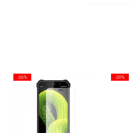
FOLIA EST
ECRANULUI
-20%
-20%
•KIT IN
SERVETEL