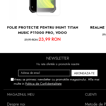
IN CAZUL 
ACEST
FOLIE PROTECTIE PENTRU IHUNT TITAN
REALME 
MUSIC P11000 PRO, VDOO
29
23,99 RON
29,99 RON
NEWSLETTER
Nu rata ofertele si promotiile noastre
Vreau sa primesc newsletter cu promotiile magazinului. Afla mai
multe in
Politica de Confidentialitate
MAGAZINUL MEU
CLIENTI
Despre noi
Metode de Pl