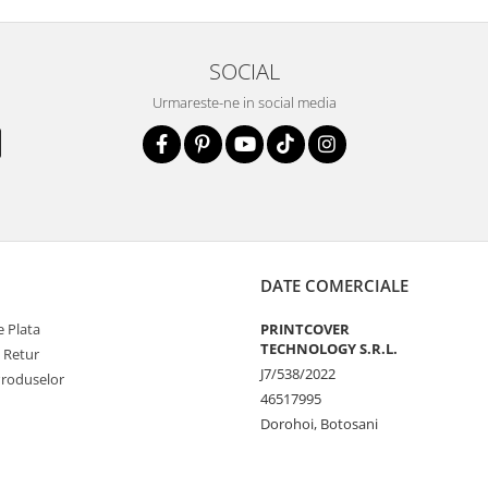
SOCIAL
la zgarieturi si
Urmareste-ne in social media
STE
ecranul!
la zgarieturi,
at ecranului pe
at
DATE COMERCIALE
 Plata
PRINTCOVER
unctionalitatea
TECHNOLOGY S.R.L.
e Retur
J7/538/2022
nfortabila a
Produselor
46517995
Dorohoi, Botosani
e Amprenta
t functiona in