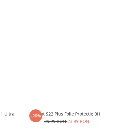
r1 Ultra
iHunt S22 Plus Folie Protectie 9H
One P
-20%
-20%
29,99 RON
23,99 RON
2