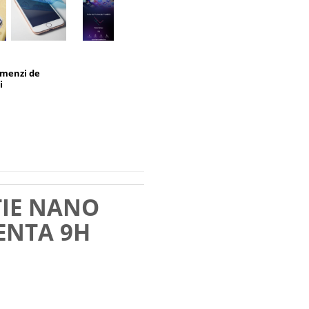
omenzi de
i
TIE NANO
ENTA 9H