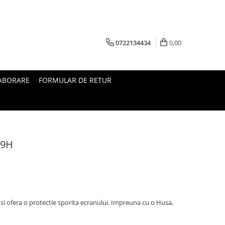
0722134434
0,00
ABORARE
FORMULAR DE RETUR
 9H
i ofera o protectie sporita ecranului. Impreuna cu o Husa,