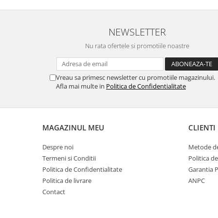
NEWSLETTER
Nu numai ca este rezistenta 
Nu rata ofertele si promotiile noastre
spargere, ci si
INTARE
Folia avand rezistenta 9H 
Vreau sa primesc newsletter cu promotiile magazinului.
asigura si un aspect imacul
Afla mai multe in
Politica de Confidentialitate
timp indelung
MAGAZINUL MEU
CLIENTI
Despre noi
Metode de
Nu modifica
in nici un fel
f
Termeni si Conditii
Politica d
normala si utilizarea co
Politica de Confidentialitate
Garantia 
Politica de livrare
ANPC
telefonului.
Contact
FACE ID
si
Senzorii d
implementati in ecran vo