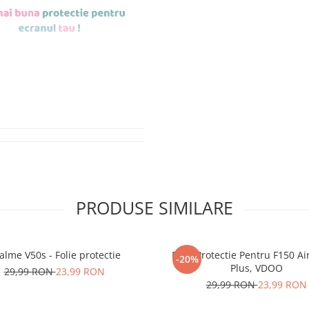
de aplicat
si le
r tu.
erea foliilor
NU
PRODUSE SIMILARE
u totii, ci este
ibil.
alme V50s - Folie protectie
Folie Protectie Pentru F150 Ai
-20%
 SE SPARGE
in
Plus, VDOO
29,99 RON
23,99 RON
i periculoase.
29,99 RON
23,99 RON