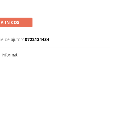
A IN COS
ie de ajutor?
0722134434
informatii