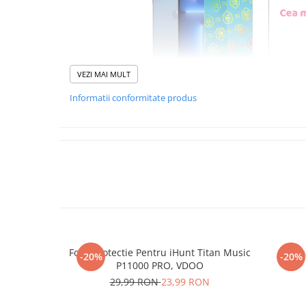
VEZI MAI MULT
Informatii conformitate produs
Foliile noastre sunt
usor 
poti monta
chia
Materialul folosit in produc
este sticla pe care o stim c
Nano Glass
flex
Folie Protectie Pentru iHunt Titan Music
Re
-20%
-20%
Acesta
g
aranteaza
ca
NU
P11000 PRO, VDOO
mii de cioburi ascutite s
29,99 RON
23,99 RON