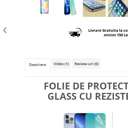
Livrare Gratuita la c
minim 150 Le
Video
(1)
Review-uri
(0)
Descriere
FOLIE DE PROTEC
GLASS CU REZIST