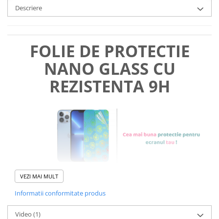
Descriere
FOLIE DE PROTECTIE
NANO GLASS CU
REZISTENTA 9H
VEZI MAI MULT
Informatii conformitate produs
Foliile noastre sunt
usor de
Video
(1)