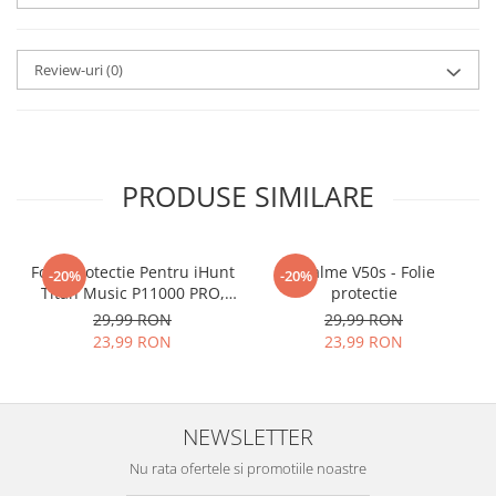
aplicat
si le poti monta
chiar
tu.
Review-uri
(0)
Materialul folosit in
producerea foliilor
NU
este
sticla pe care o stim cu totii, ci
este
Nano Glass
flexibil.
PRODUSE SIMILARE
Acesta
g
aranteaza
ca
NU SE
SPARGE
in mii de cioburi
Folie Protectie Pentru iHunt
ascutite si periculoase.
Realme V50s - Folie
-20%
-20%
Titan Music P11000 PRO,
protectie
VDOO
29,99 RON
29,99 RON
23,99 RON
23,99 RON
Nu numai ca este rezistenta la
zgarieturi si spargere, ci si
NEWSLETTER
INTARESTE
ecranul!
Nu rata ofertele si promotiile noastre
Folia avand rezistenta 9H la