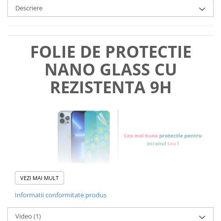
Descriere
FOLIE DE PROTECTIE
NANO GLASS CU
REZISTENTA 9H
VEZI MAI MULT
Informatii conformitate produs
Foliile noastre sunt
usor de
Video
(1)