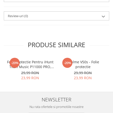
aplicat
si le poti monta
chiar
tu.
Review-uri
(0)
Materialul folosit in
producerea foliilor
NU
este
sticla pe care o stim cu totii, ci
este
Nano Glass
flexibil.
PRODUSE SIMILARE
Acesta
g
aranteaza
ca
NU SE
SPARGE
in mii de cioburi
Folie Protectie Pentru iHunt
ascutite si periculoase.
Realme V50s - Folie
-20%
-20%
Titan Music P11000 PRO,
protectie
VDOO
29,99 RON
29,99 RON
23,99 RON
23,99 RON
Nu numai ca este rezistenta la
zgarieturi si spargere, ci si
NEWSLETTER
INTARESTE
ecranul!
Nu rata ofertele si promotiile noastre
Folia avand rezistenta 9H la