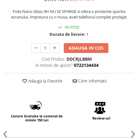
Folia Nano Glass 9H NU SE SPARGE si ofera o protectie sporita
ecranului. Impreuna cu o Husa, aveti telefonul complet protejat
IN STOC
Durata de livrare:
1
ADAUGA IN COS
Cod Produs:
DDCRJLBBM
Ai nevoie de ajutor?
0722134434
Adauga la Favorite
Cere informatii
Livrare Gratuita la comenzi de
Review-uri
minim 150 Lei