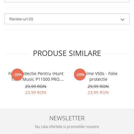
aplicat
si le poti monta
chiar
tu.
Review-uri
(0)
Materialul folosit in
producerea foliilor
NU
este
sticla pe care o stim cu totii, ci
este
Nano Glass
flexibil.
PRODUSE SIMILARE
Acesta
g
aranteaza
ca
NU SE
SPARGE
in mii de cioburi
Folie Protectie Pentru iHunt
ascutite si periculoase.
Realme V50s - Folie
-20%
-20%
Titan Music P11000 PRO,
protectie
VDOO
29,99 RON
29,99 RON
23,99 RON
23,99 RON
Nu numai ca este rezistenta la
zgarieturi si spargere, ci si
NEWSLETTER
INTARESTE
ecranul!
Nu rata ofertele si promotiile noastre
Folia avand rezistenta 9H la