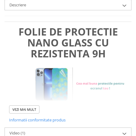
Descriere
FOLIE DE PROTECTIE
NANO GLASS CU
REZISTENTA 9H
VEZI MAI MULT
Informatii conformitate produs
Foliile noastre sunt
usor de
Video
(1)