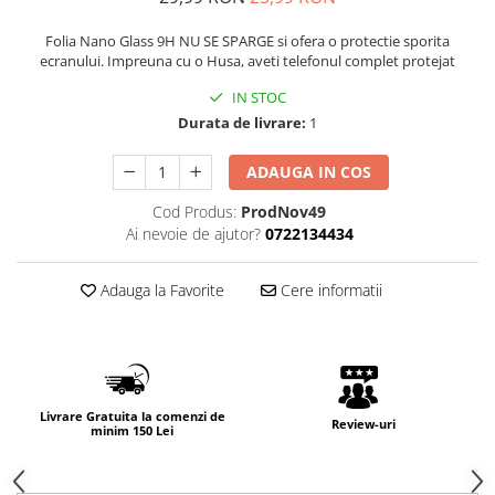
Folia Nano Glass 9H NU SE SPARGE si ofera o protectie sporita
ecranului. Impreuna cu o Husa, aveti telefonul complet protejat
IN STOC
Durata de livrare:
1
ADAUGA IN COS
Cod Produs:
ProdNov49
Ai nevoie de ajutor?
0722134434
Adauga la Favorite
Cere informatii
Livrare Gratuita la comenzi de
Review-uri
minim 150 Lei