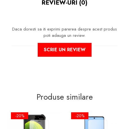
REVIEW-URI
(0)
LA ZGARIETURI, ASIGURA SI UN
ASPECT IMACULAT ECRANULUI
PE TIMP INDELUNGAT
Daca doresti sa iti exprimi parerea despre acest produs
poti adauga un review.
NU MODIFICA
IN NICI UN FEL
SCRIE UN REVIEW
FUNCTIONALITATEA NORMALA
SI UTILIZAREA CONFORTABILA A
TELEFONULUI.
FACE ID
SI
SENZORII DE
AMPRENTA
IMPLEMENTATI IN
ECRAN VOT FUNCTIONA IN
CONTINUARE!
Produse similare
-20%
-20%
FOLIA ESTE DECUPATA
EXCLUSIV
PENTRU SUPRAFATA