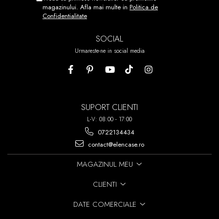
REPOZITIONATI.
magazinului. Afla mai multe in
Politica de
Confidentialitate
ACEST PROCES POATE FI
REPETAT DE PANA LA 7 ORI!
SOCIAL
Urmareste-ne in social media
SUPORT CLIENTI
L-V: 08:00 - 17:00
0722134434
contact@elencase.ro
MAGAZINUL MEU
CLIENTI
DATE COMERCIALE