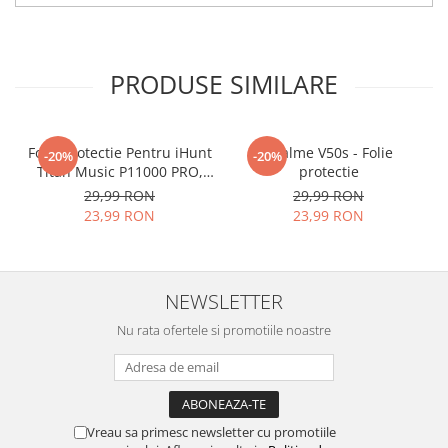
tu.
Materialul folosit in
producerea foliilor
NU
este
PRODUSE SIMILARE
sticla pe care o stim cu totii, ci
este
Nano Glass
flexibil.
Acesta
g
aranteaza
ca
NU SE
Folie Protectie Pentru iHunt
Realme V50s - Folie
-20%
-20%
Titan Music P11000 PRO,
protectie
SPARGE
in mii de cioburi
VDOO
29,99 RON
29,99 RON
ascutite si periculoase.
23,99 RON
23,99 RON
NEWSLETTER
Nu numai ca este rezistenta la
Nu rata ofertele si promotiile noastre
zgarieturi si spargere, ci si
INTARESTE
ecranul!
Folia avand rezistenta 9H la
zgarieturi, asigura si un aspect
Vreau sa primesc newsletter cu promotiile