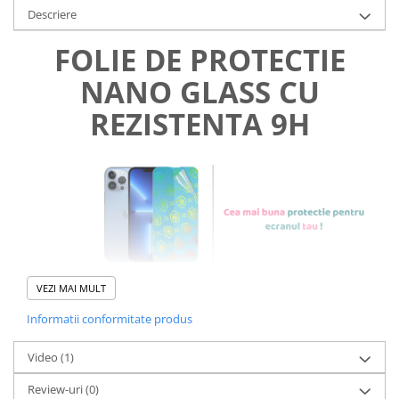
Descriere
FOLIE DE PROTECTIE
NANO GLASS CU
REZISTENTA 9H
VEZI MAI MULT
Informatii conformitate produs
Foliile noastre sunt
usor de
Video
(1)
aplicat
si le poti monta
chiar
Review-uri
(0)