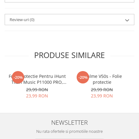
aplicat
si le poti monta
chiar
tu.
Review-uri
(0)
Materialul folosit in
producerea foliilor
NU
este
sticla pe care o stim cu totii, ci
este
Nano Glass
flexibil.
PRODUSE SIMILARE
Acesta
g
aranteaza
ca
NU SE
SPARGE
in mii de cioburi
Folie Protectie Pentru iHunt
ascutite si periculoase.
Realme V50s - Folie
-20%
-20%
Titan Music P11000 PRO,
protectie
VDOO
29,99 RON
29,99 RON
23,99 RON
23,99 RON
Nu numai ca este rezistenta la
zgarieturi si spargere, ci si
NEWSLETTER
INTARESTE
ecranul!
Nu rata ofertele si promotiile noastre
Folia avand rezistenta 9H la