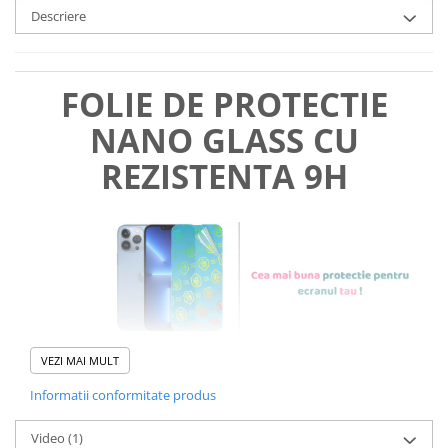
Descriere
FOLIE DE PROTECTIE
NANO GLASS CU
REZISTENTA 9H
VEZI MAI MULT
Informatii conformitate produs
Foliile noastre sunt
usor de
Video
(1)