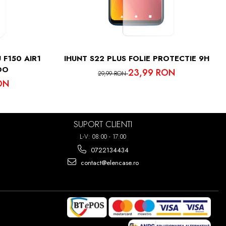
IMA PUTETI
7 ORI!
 F150 AIR1
IHUNT S22 PLUS FOLIE PROTECTIE 9H
OO
23,99 RON
29,99 RON
ON
SUPORT CLIENTI
L-V: 08:00 - 17:00
0722134434
contact@elencase.ro