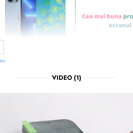
odus
VIDEO
(1)
NOASTRE SUNT
USOR DE APLICAT
SI LE 
CHIAR TU.
 FOLOSIT IN PRODUCEREA FOLIILOR
NU
O STIM CU TOTII, CI ESTE
NANO GLAS