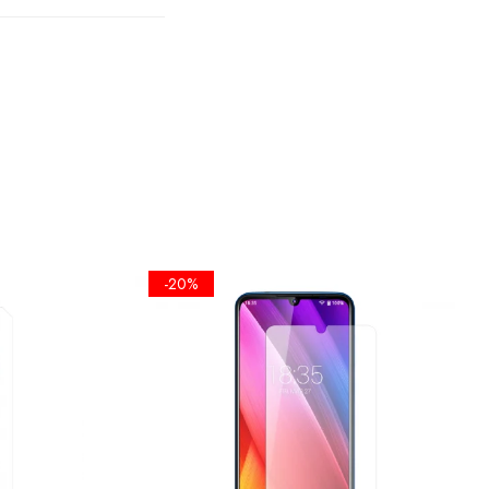
TA
PLANA
A
 SE FOLOSI
-20%
EL UMET,
ICKERE DE