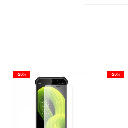
FOLIA EST
ECRANULUI
-20%
-20%
•KIT IN
SERVETEL