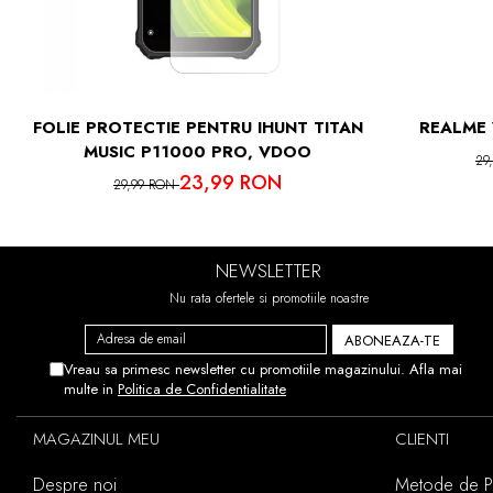
IN CAZUL 
ACEST
FOLIE PROTECTIE PENTRU IHUNT TITAN
REALME 
MUSIC P11000 PRO, VDOO
29
23,99 RON
29,99 RON
NEWSLETTER
Nu rata ofertele si promotiile noastre
Vreau sa primesc newsletter cu promotiile magazinului. Afla mai
multe in
Politica de Confidentialitate
MAGAZINUL MEU
CLIENTI
Despre noi
Metode de Pl