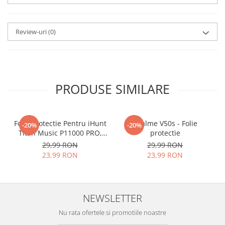
aplicat
si le poti monta
chiar
tu.
Review-uri
(0)
Materialul folosit in
producerea foliilor
NU
este
sticla pe care o stim cu totii, ci
este
Nano Glass
flexibil.
PRODUSE SIMILARE
Acesta
g
aranteaza
ca
NU SE
SPARGE
in mii de cioburi
Folie Protectie Pentru iHunt
ascutite si periculoase.
Realme V50s - Folie
-20%
-20%
Titan Music P11000 PRO,
protectie
VDOO
29,99 RON
29,99 RON
23,99 RON
23,99 RON
Nu numai ca este rezistenta la
zgarieturi si spargere, ci si
NEWSLETTER
INTARESTE
ecranul!
Nu rata ofertele si promotiile noastre
Folia avand rezistenta 9H la