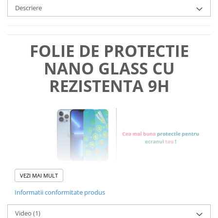
Descriere
FOLIE DE PROTECTIE
NANO GLASS CU
REZISTENTA 9H
VEZI MAI MULT
Informatii conformitate produs
Foliile noastre sunt
usor de
Video
(1)