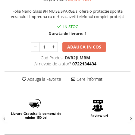
Folia Nano Glass 9H NU SE SPARGE si ofera o protectie sporita
ecranului. Impreuna cu o Husa, aveti telefonul complet protejat
IN STOC
Durata de livrare:
1
ADAUGA IN COS
Cod Produs:
DVR2JLMBM
Ai nevoie de ajutor?
0722134434
Adauga la Favorite
Cere informatii
Livrare Gratuita la comenzi de
Review-uri
minim 150 Lei