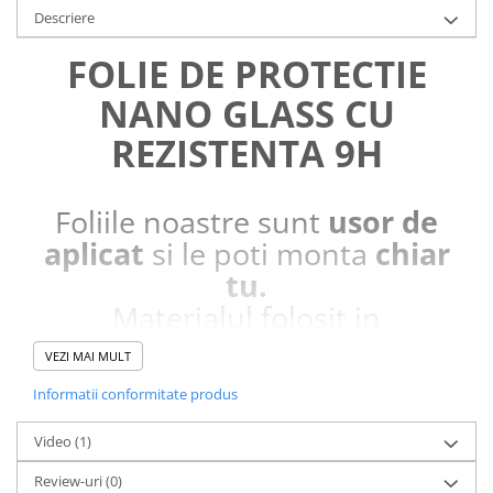
Descriere
FOLIE DE PROTECTIE
NANO GLASS CU
REZISTENTA 9H
Foliile noastre sunt
usor de
aplicat
si le poti monta
chiar
tu.
Materialul folosit in
producerea foliilor
NU
este
VEZI MAI MULT
sticla pe care o stim cu totii, ci
Informatii conformitate produs
este
Nano Glass
flexibil.
Acesta
g
aranteaza
ca
NU SE
Video
(1)
SPARGE
in mii de cioburi
Review-uri
(0)