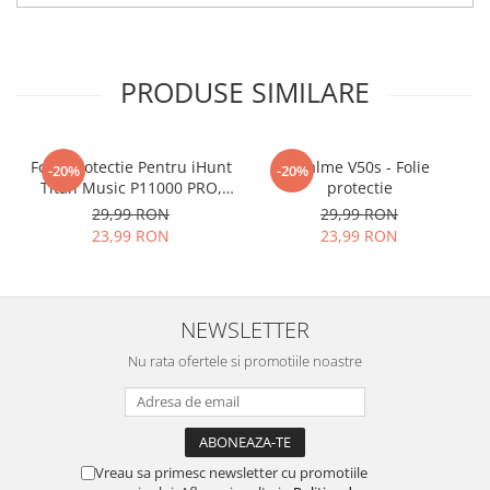
ascutite si periculoase.
Nu numai ca este rezistenta la
PRODUSE SIMILARE
zgarieturi si spargere, ci si
INTARESTE
ecranul!
Folia avand rezistenta 9H la
Folie Protectie Pentru iHunt
Realme V50s - Folie
-20%
-20%
Titan Music P11000 PRO,
protectie
zgarieturi, asigura si un aspect
VDOO
29,99 RON
29,99 RON
imaculat ecranului pe timp
23,99 RON
23,99 RON
indelungat
Nu modifica
in nici un fel
NEWSLETTER
functionalitatea normala si
Nu rata ofertele si promotiile noastre
utilizarea confortabila a
telefonului.
FACE ID
si
Senzorii de
Amprenta
implementati in
Vreau sa primesc newsletter cu promotiile