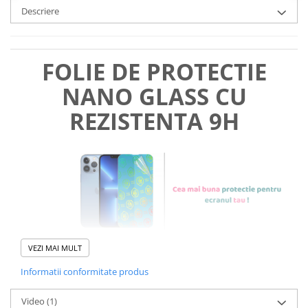
Descriere
FOLIE DE PROTECTIE
NANO GLASS CU
REZISTENTA 9H
VEZI MAI MULT
Informatii conformitate produs
Foliile noastre sunt
usor de
Video
(1)