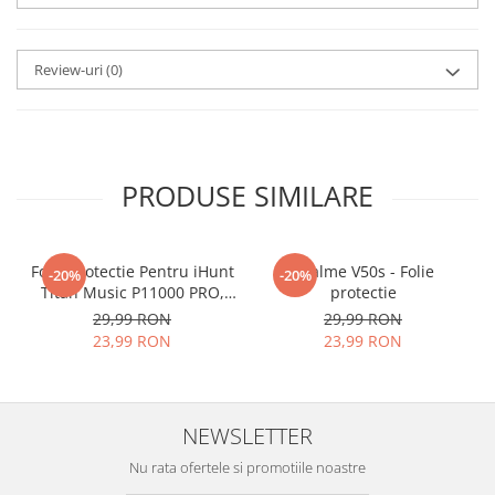
aplicat
si le poti monta
chiar
tu.
Review-uri
(0)
Materialul folosit in
producerea foliilor
NU
este
sticla pe care o stim cu totii, ci
este
Nano Glass
flexibil.
PRODUSE SIMILARE
Acesta
g
aranteaza
ca
NU SE
SPARGE
in mii de cioburi
Folie Protectie Pentru iHunt
ascutite si periculoase.
Realme V50s - Folie
-20%
-20%
Titan Music P11000 PRO,
protectie
VDOO
29,99 RON
29,99 RON
23,99 RON
23,99 RON
Nu numai ca este rezistenta la
zgarieturi si spargere, ci si
NEWSLETTER
INTARESTE
ecranul!
Nu rata ofertele si promotiile noastre
Folia avand rezistenta 9H la