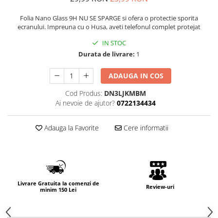
Folia Nano Glass 9H NU SE SPARGE si ofera o protectie sporita
ecranului. Impreuna cu o Husa, aveti telefonul complet protejat
IN STOC
Durata de livrare:
1
ADAUGA IN COS
Cod Produs:
DN3LJKMBM
Ai nevoie de ajutor?
0722134434
Adauga la Favorite
Cere informatii
Livrare Gratuita la comenzi de
Review-uri
minim 150 Lei