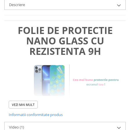
Descriere
FOLIE DE PROTECTIE
NANO GLASS CU
REZISTENTA 9H
VEZI MAI MULT
Informatii conformitate produs
Foliile noastre sunt
usor de
Video
(1)