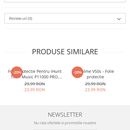
aplicat
si le poti monta
chiar
tu.
Review-uri
(0)
Materialul folosit in
producerea foliilor
NU
este
sticla pe care o stim cu totii, ci
este
Nano Glass
flexibil.
PRODUSE SIMILARE
Acesta
g
aranteaza
ca
NU SE
SPARGE
in mii de cioburi
Folie Protectie Pentru iHunt
ascutite si periculoase.
Realme V50s - Folie
-20%
-20%
Titan Music P11000 PRO,
protectie
VDOO
29,99 RON
29,99 RON
23,99 RON
23,99 RON
Nu numai ca este rezistenta la
zgarieturi si spargere, ci si
NEWSLETTER
INTARESTE
ecranul!
Nu rata ofertele si promotiile noastre
Folia avand rezistenta 9H la