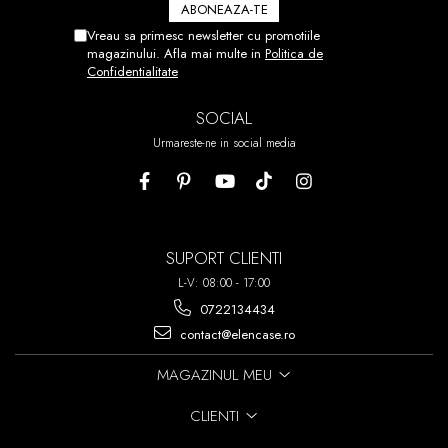
NU V-A IESIT DIN PRIMA PUTETI
DEZLIPI FOLIA SI SA O
Vreau sa primesc newsletter cu promotiile
REPOZITIONATI.
magazinului. Afla mai multe in
Politica de
Confidentialitate
ACEST PROCES POATE FI
REPETAT DE PANA LA 7 ORI!
SOCIAL
Urmareste-ne in social media
SUPORT CLIENTI
L-V: 08:00 - 17:00
0722134434
contact@elencase.ro
MAGAZINUL MEU
CLIENTI