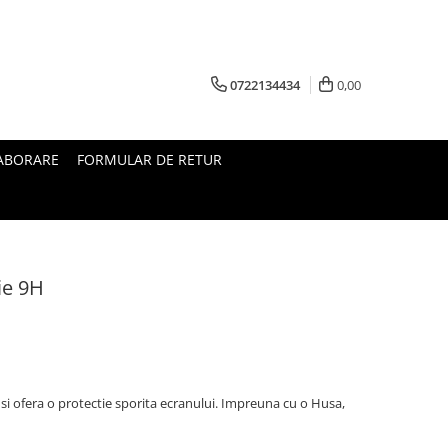
0722134434
0,00
ABORARE
FORMULAR DE RETUR
ie 9H
i ofera o protectie sporita ecranului. Impreuna cu o Husa,