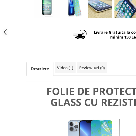
Livrare Gratuita la c
minim 150 Le
Video
(1)
Review-uri
(0)
Descriere
FOLIE DE PROTEC
GLASS CU REZIST