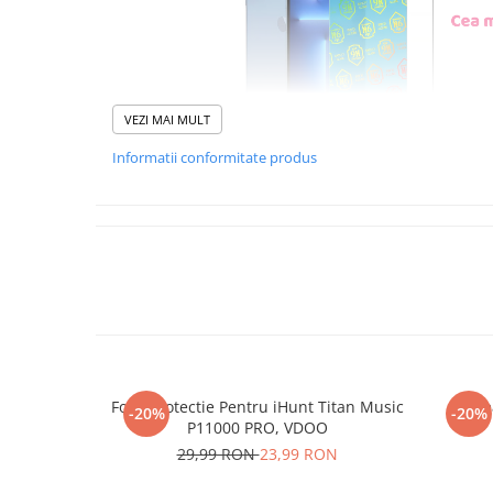
VEZI MAI MULT
Informatii conformitate produs
Foliile noastre sunt
usor 
poti monta
chia
Materialul folosit in produc
este sticla pe care o stim c
Nano Glass
flex
Folie Protectie Pentru iHunt Titan Music
Re
-20%
-20%
Acesta
g
aranteaza
ca
NU
P11000 PRO, VDOO
mii de cioburi ascutite s
29,99 RON
23,99 RON