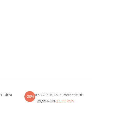
r1 Ultra
iHunt S22 Plus Folie Protectie 9H
One P
-20%
-20%
29,99 RON
23,99 RON
2