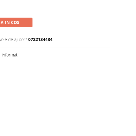
A IN COS
voie de ajutor?
0722134434
informatii