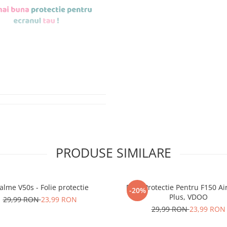
de aplicat
si le
r tu.
erea foliilor
NU
PRODUSE SIMILARE
u totii, ci este
ibil.
alme V50s - Folie protectie
Folie Protectie Pentru F150 Ai
-20%
 SE SPARGE
in
Plus, VDOO
29,99 RON
23,99 RON
i periculoase.
29,99 RON
23,99 RON