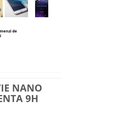
omenzi de
i
TIE NANO
ENTA 9H