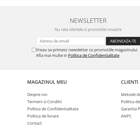
NEWSLETTER
Nu numai ca este rezistenta 
Nu rata ofertele si promotiile noastre
spargere, ci si
INTARE
Folia avand rezistenta 9H 
Vreau sa primesc newsletter cu promotiile magazinului.
asigura si un aspect imacul
Afla mai multe in
Politica de Confidentialitate
timp indelung
MAGAZINUL MEU
CLIENTI
Despre noi
Metode de
Nu modifica
in nici un fel
f
Termeni si Conditii
Politica d
normala si utilizarea co
Politica de Confidentialitate
Garantia 
Politica de livrare
ANPC
telefonului.
Contact
FACE ID
si
Senzorii d
implementati in ecran vo