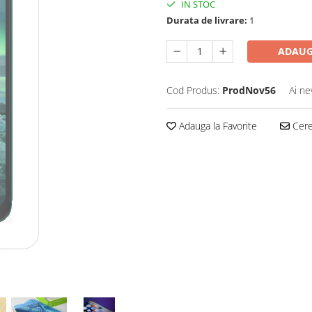
IN STOC
Durata de livrare:
1
ADAUG
Cod Produs:
ProdNov56
Ai ne
Adauga la Favorite
Cere 