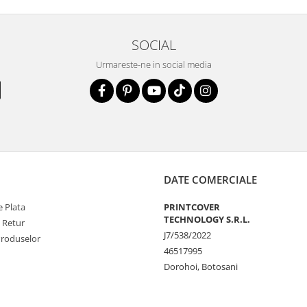
SOCIAL
la zgarieturi si
Urmareste-ne in social media
STE
ecranul!
la zgarieturi,
at ecranului pe
at
DATE COMERCIALE
 Plata
PRINTCOVER
unctionalitatea
TECHNOLOGY S.R.L.
e Retur
J7/538/2022
nfortabila a
Produselor
46517995
Dorohoi, Botosani
e Amprenta
t functiona in