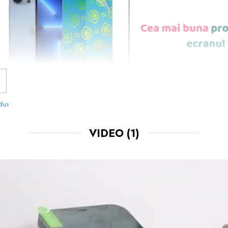
odus
VIDEO
(1)
NOASTRE SUNT
USOR DE APLICAT
SI LE 
CHIAR TU.
 FOLOSIT IN PRODUCEREA FOLIILOR
NU
O STIM CU TOTII, CI ESTE
NANO GLAS