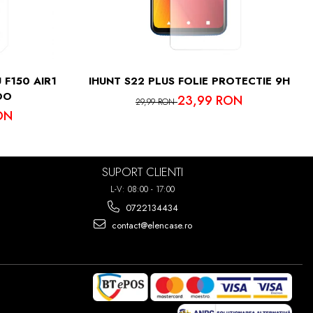
IMA PUTETI
7 ORI!
 F150 AIR1
IHUNT S22 PLUS FOLIE PROTECTIE 9H
OO
23,99 RON
29,99 RON
ON
SUPORT CLIENTI
L-V: 08:00 - 17:00
0722134434
contact@elencase.ro