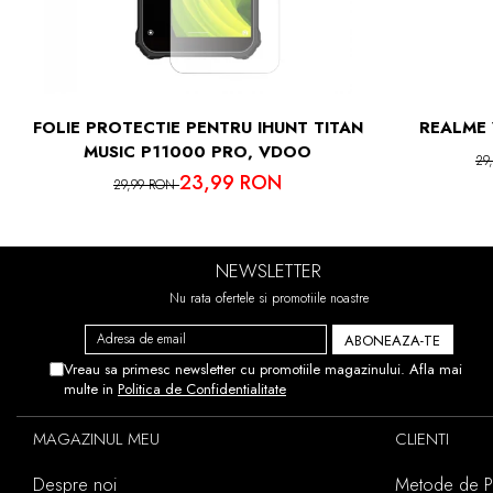
IN CAZUL 
ACEST
FOLIE PROTECTIE PENTRU IHUNT TITAN
REALME 
MUSIC P11000 PRO, VDOO
29
23,99 RON
29,99 RON
NEWSLETTER
Nu rata ofertele si promotiile noastre
Vreau sa primesc newsletter cu promotiile magazinului. Afla mai
multe in
Politica de Confidentialitate
MAGAZINUL MEU
CLIENTI
Despre noi
Metode de Pl