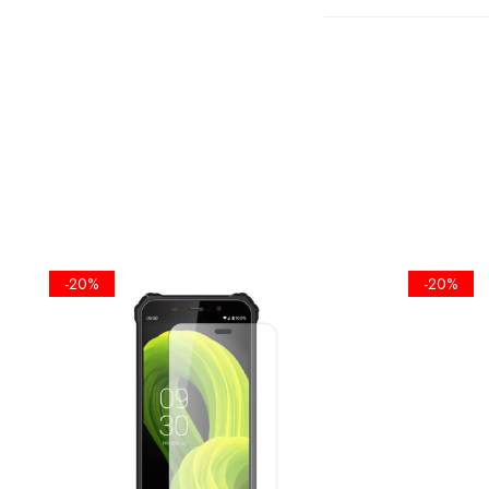
FOLIA EST
ECRANULUI
-20%
-20%
•KIT IN
SERVETEL