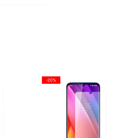
TA
PLANA
A
 SE FOLOSI
-20%
EL UMET,
ICKERE DE