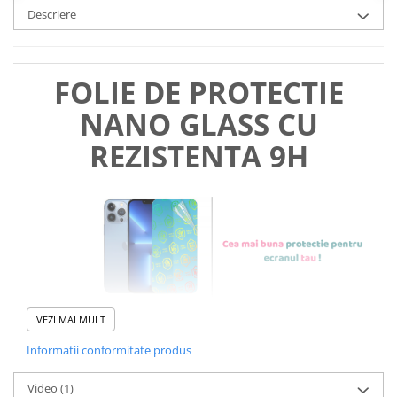
Descriere
FOLIE DE PROTECTIE
NANO GLASS CU
REZISTENTA 9H
VEZI MAI MULT
Informatii conformitate produs
Foliile noastre sunt
usor de
Video
(1)