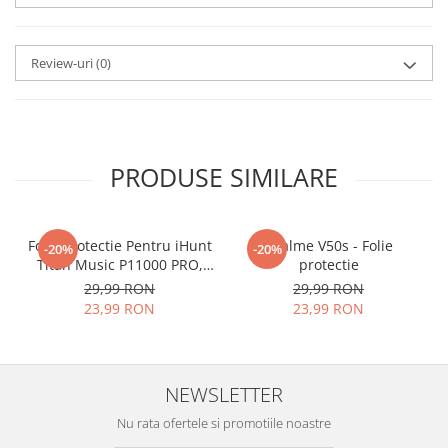
aplicat
si le poti monta
chiar
tu.
Review-uri
(0)
Materialul folosit in
producerea foliilor
NU
este
sticla pe care o stim cu totii, ci
este
Nano Glass
flexibil.
PRODUSE SIMILARE
Acesta
g
aranteaza
ca
NU SE
SPARGE
in mii de cioburi
Folie Protectie Pentru iHunt
ascutite si periculoase.
Realme V50s - Folie
-20%
-20%
Titan Music P11000 PRO,
protectie
VDOO
29,99 RON
29,99 RON
23,99 RON
23,99 RON
Nu numai ca este rezistenta la
zgarieturi si spargere, ci si
NEWSLETTER
INTARESTE
ecranul!
Nu rata ofertele si promotiile noastre
Folia avand rezistenta 9H la