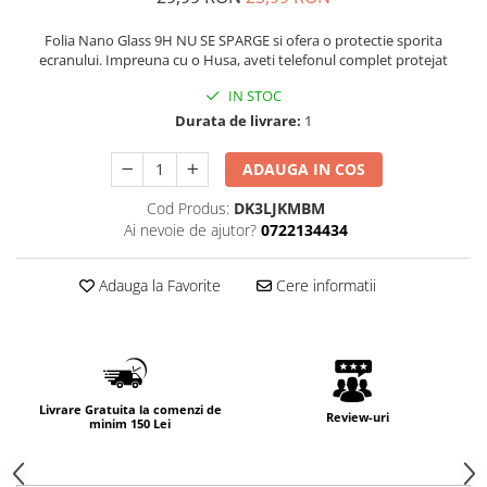
Folia Nano Glass 9H NU SE SPARGE si ofera o protectie sporita
ecranului. Impreuna cu o Husa, aveti telefonul complet protejat
IN STOC
Durata de livrare:
1
ADAUGA IN COS
Cod Produs:
DK3LJKMBM
Ai nevoie de ajutor?
0722134434
Adauga la Favorite
Cere informatii
Livrare Gratuita la comenzi de
Review-uri
minim 150 Lei