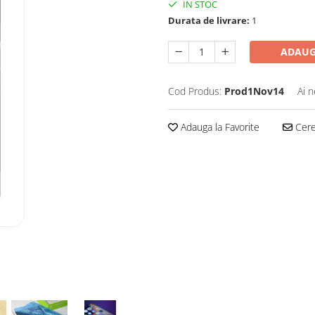
IN STOC
Durata de livrare:
1
ADAUG
Cod Produs:
Prod1Nov14
Ai n
Adauga la Favorite
Cere 