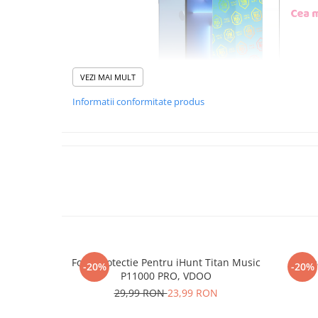
VEZI MAI MULT
Informatii conformitate produs
Foliile noastre sunt
usor 
poti monta
chia
Materialul folosit in produc
este sticla pe care o stim c
Nano Glass
flex
Folie Protectie Pentru iHunt Titan Music
Re
-20%
-20%
Acesta
g
aranteaza
ca
NU
P11000 PRO, VDOO
mii de cioburi ascutite s
29,99 RON
23,99 RON