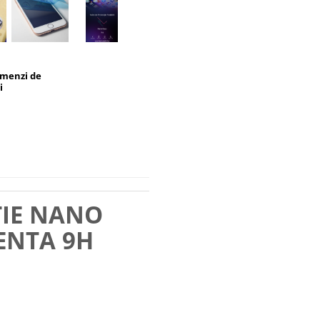
omenzi de
i
TIE NANO
ENTA 9H