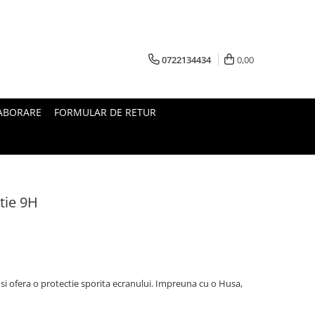
0722134434
0,00
ABORARE
FORMULAR DE RETUR
tie 9H
i ofera o protectie sporita ecranului. Impreuna cu o Husa,