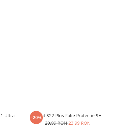
r1 Ultra
iHunt S22 Plus Folie Protectie 9H
One P
-20%
-20%
29,99 RON
23,99 RON
2