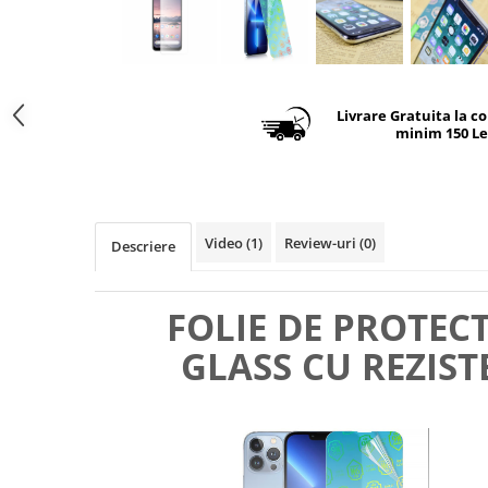
Livrare Gratuita la c
minim 150 Le
Video
(1)
Review-uri
(0)
Descriere
FOLIE DE PROTEC
GLASS CU REZIST