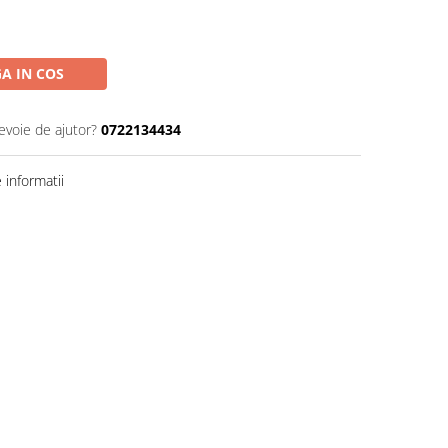
A IN COS
evoie de ajutor?
0722134434
informatii