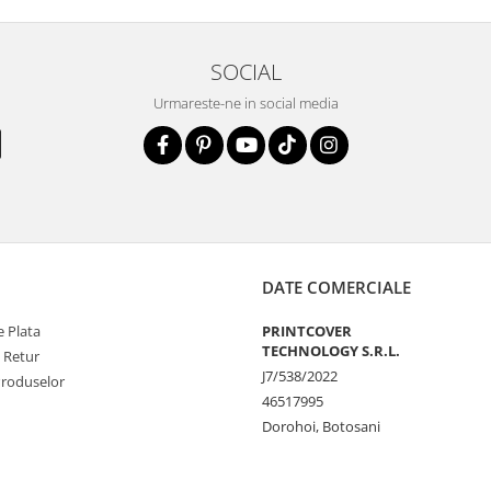
SOCIAL
la zgarieturi si
Urmareste-ne in social media
STE
ecranul!
la zgarieturi,
at ecranului pe
at
DATE COMERCIALE
 Plata
PRINTCOVER
unctionalitatea
TECHNOLOGY S.R.L.
e Retur
J7/538/2022
nfortabila a
Produselor
46517995
Dorohoi, Botosani
e Amprenta
t functiona in