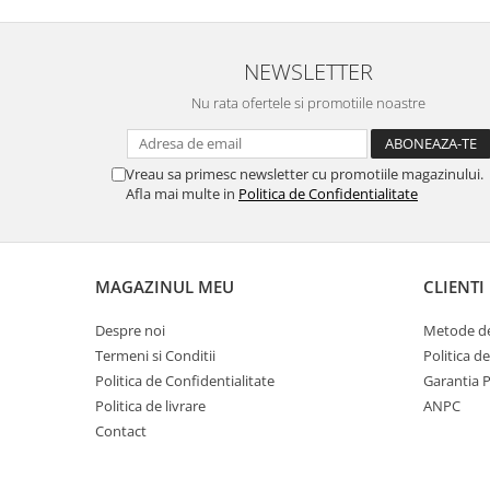
NEWSLETTER
Nu numai ca este rezistenta 
Nu rata ofertele si promotiile noastre
spargere, ci si
INTARE
Folia avand rezistenta 9H 
Vreau sa primesc newsletter cu promotiile magazinului.
asigura si un aspect imacul
Afla mai multe in
Politica de Confidentialitate
timp indelung
MAGAZINUL MEU
CLIENTI
Despre noi
Metode de
Nu modifica
in nici un fel
f
Termeni si Conditii
Politica d
normala si utilizarea co
Politica de Confidentialitate
Garantia 
Politica de livrare
ANPC
telefonului.
Contact
FACE ID
si
Senzorii d
implementati in ecran vo