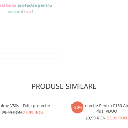
de aplicat
si le
r tu.
erea foliilor
NU
PRODUSE SIMILARE
u totii, ci este
ibil.
alme V50s - Folie protectie
Folie Protectie Pentru F150 Ai
-20%
 SE SPARGE
in
Plus, VDOO
29,99 RON
23,99 RON
i periculoase.
29,99 RON
23,99 RON