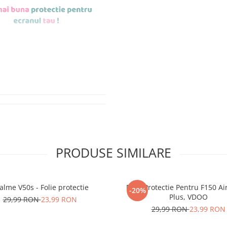
de aplicat
si le
r tu.
erea foliilor
NU
PRODUSE SIMILARE
u totii, ci este
ibil.
alme V50s - Folie protectie
Folie Protectie Pentru F150 Ai
-20%
 SE SPARGE
in
Plus, VDOO
29,99 RON
23,99 RON
i periculoase.
29,99 RON
23,99 RON