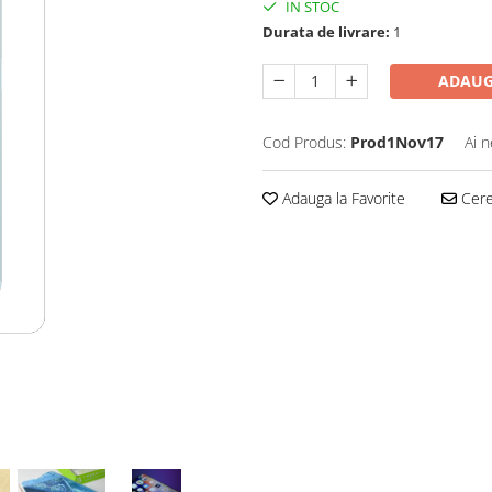
IN STOC
Durata de livrare:
1
ADAUG
Cod Produs:
Prod1Nov17
Ai n
Adauga la Favorite
Cere 