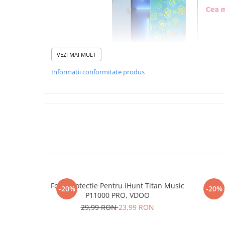
VEZI MAI MULT
Informatii conformitate produs
Foliile noastre sunt
usor 
poti monta
chia
Materialul folosit in produc
este sticla pe care o stim c
Nano Glass
flex
Folie Protectie Pentru iHunt Titan Music
Re
-20%
-20%
Acesta
g
aranteaza
ca
NU
P11000 PRO, VDOO
mii de cioburi ascutite s
29,99 RON
23,99 RON