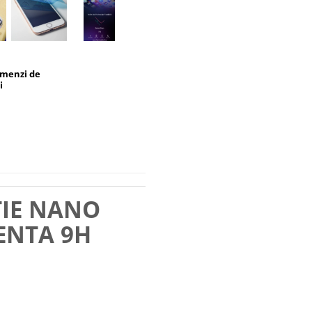
omenzi de
i
TIE NANO
ENTA 9H