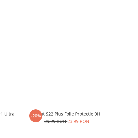
r1 Ultra
iHunt S22 Plus Folie Protectie 9H
One P
-20%
-20%
29,99 RON
23,99 RON
2