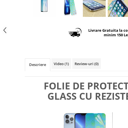
Livrare Gratuita la c
minim 150 Le
Video
(1)
Review-uri
(0)
Descriere
FOLIE DE PROTEC
GLASS CU REZIST