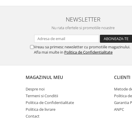
NEWSLETTER
Nu numai ca este rezistenta 
Nu rata ofertele si promotiile noastre
spargere, ci si
INTARE
Folia avand rezistenta 9H 
Vreau sa primesc newsletter cu promotiile magazinului.
asigura si un aspect imacul
Afla mai multe in
Politica de Confidentialitate
timp indelung
MAGAZINUL MEU
CLIENTI
Despre noi
Metode de
Nu modifica
in nici un fel
f
Termeni si Conditii
Politica d
normala si utilizarea co
Politica de Confidentialitate
Garantia 
Politica de livrare
ANPC
telefonului.
Contact
FACE ID
si
Senzorii d
implementati in ecran vo