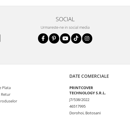
SOCIAL
la zgarieturi si
Urmareste-ne in social media
STE
ecranul!
la zgarieturi,
at ecranului pe
at
DATE COMERCIALE
 Plata
PRINTCOVER
unctionalitatea
TECHNOLOGY S.R.L.
e Retur
J7/538/2022
nfortabila a
Produselor
46517995
Dorohoi, Botosani
e Amprenta
t functiona in